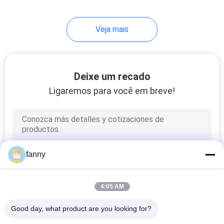
33
Veja mais
Sofá preguiçoso da
cadeira
Deixe um recado
Ligaremos para você em breve!
94
Cama moderna do
fanny
tamanho da rainha
4:05 AM
Good day, what product are you looking for?