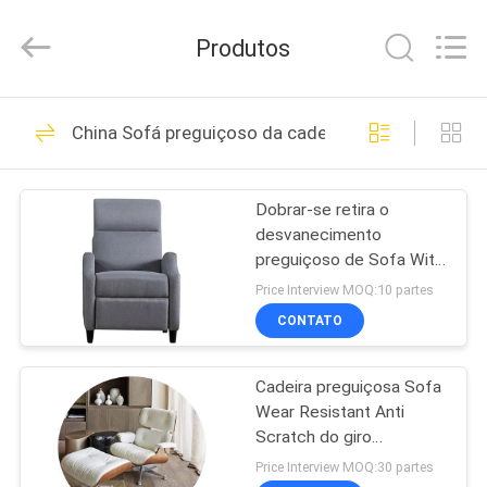
-
2026
Cara
Produtos
Furniture
Limited.
All
Rights
Reserved.
CASA
108
China Sofá preguiçoso da cadeira
Sofás da mobília da
PRODUTOS
casa
Dobrar-se retira o
desvanecimento
VÍDEOS
preguiçoso de Sofa With
Storage Multiscene Anti
Price Interview MOQ:10 partes
da cadeira
SOBRE
CONTATO
270
NÓS
Cadeira preguiçosa Sofa
Dobradura Sofa Bed
Wear Resistant Anti
EXCURSÃO
Scratch do giro
DA
respirável
Price Interview MOQ:30 partes