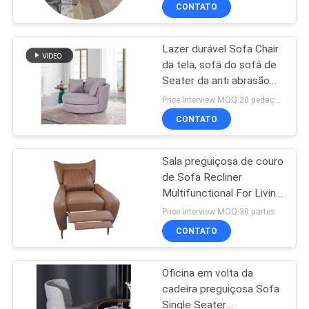
FÁBRICA
CONTATO
Lazer durável Sofa Chair
CONTROLE
28
da tela, sofá do sofá de
DA
Seater da anti abrasão
Sofá elétrico do
QUALIDADE
único
Price Interview MOQ:20 pedaços
Recliner
CONTATO
CONTATO
Sala preguiçosa de couro
E.U.
de Sofa Recliner
Multifunctional For Living
69
NOTÍCIA
da cadeira do plutônio
Price Interview MOQ:30 partes
Sofá de canto
CONTATO
CASOS
luxuoso
Oficina em volta da
cadeira preguiçosa Sofa
PEÇA
Single Seater