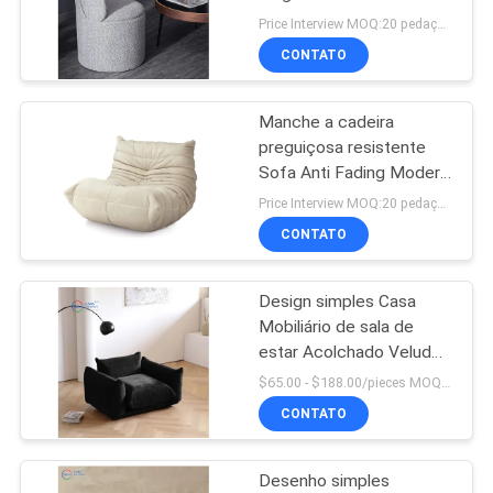
UMAS
Multipurpose Durable
Price Interview MOQ:20 pedaços
CITAÇÕES
CONTATO
53
Sofá secional
Manche a cadeira
MAPA
preguiçosa resistente
modular
DO
Sofa Anti Fading Modern
Style para o quarto
SITE
Price Interview MOQ:20 pedaços
CONTATO
POLÍTICA
Design simples Casa
DE
24
Mobiliário de sala de
PRIVACIDADE
Sofá de couro
estar Acolchado Veludo
Sofá Moderno
$65.00 - $188.00/pieces MOQ:10 peças
moderno
CONTATO
Desenho simples