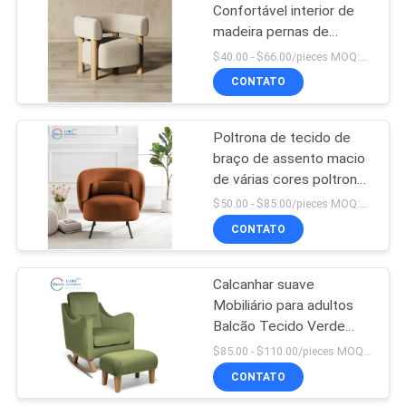
Confortável interior de
madeira pernas de
13
tecido Sofá poltrona
$40.00 - $66.00/pieces MOQ:10 peças
Sala de estar com braço
Retire o colchão do
CONTATO
sofá
Poltrona de tecido de
braço de assento macio
de várias cores poltronas
de design único nórdico
$50.00 - $85.00/pieces MOQ:10 peças
para sofá de sala de
CONTATO
56
estar
Única cadeira
Calcanhar suave
Mobiliário para adultos
moderna de Seater
Balcão Tecido Verde
Mobiliário Cadeira
$85.00 - $110.00/pieces MOQ:10 peças
balançante Para sala de
CONTATO
estar