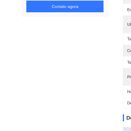
Contato agora
E
Ut
T
C
T
P
H
D
D