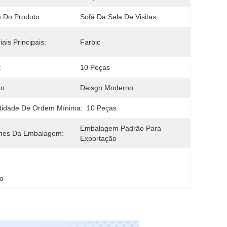
 Do Produto:
Sofá Da Sala De Visitas
iais Principais:
Farbic
:
10 Peças
to:
Deisgn Moderno
tidade De Ordem Mínima:
10 Peças
Embalagem Padrão Para 
lhes Da Embalagem:
Exportação
co