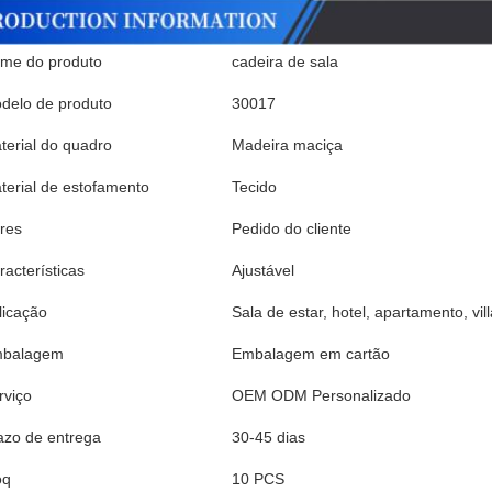
me do produto
cadeira de sala
delo de produto
30017
terial do quadro
Madeira maciça
terial de estofamento
Tecido
res
Pedido do cliente
racterísticas
Ajustável
licação
Sala de estar, hotel, apartamento, vill
balagem
Embalagem em cartão
rviço
OEM ODM Personalizado
azo de entrega
30-45 dias
oq
10 PCS