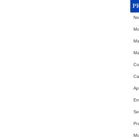
No
Mo
Ma
Ma
Co
Ca
Ap
Em
Se
Pr
M