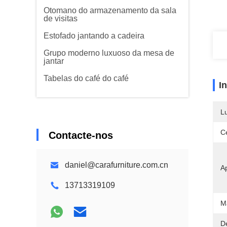
Otomano do armazenamento da sala
de visitas
Estofado jantando a cadeira
Grupo moderno luxuoso da mesa de
jantar
Tabelas do café do café
I
L
Ce
Contacte-nos
daniel@carafurniture.com.cn
Ap
13713319109
Ma
D