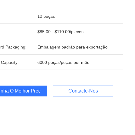
10 peças
$85.00 - $110.00/pieces
rd Packaging:
Embalagem padrão para exportação
 Capacity:
6000 peças/peças por mês
nha O Melhor Preço
Contacte-Nos