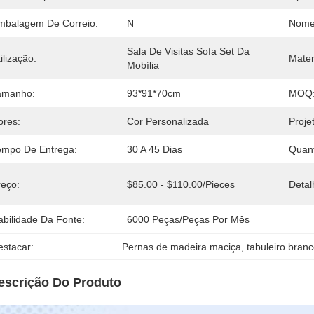
mbalagem De Correio:
N
Nome
Sala De Visitas Sofa Set Da 
ilização:
Mater
Mobília
amanho:
93*91*70cm
MOQ
ores:
Cor Personalizada
Proje
empo De Entrega:
30 A 45 Dias
Quan
reço:
$85.00 - $110.00/pieces
Deta
abilidade Da Fonte:
6000 Peças/peças Por Mês
estacar:
Pernas de madeira maciça
, 
tabuleiro bran
escrição Do Produto