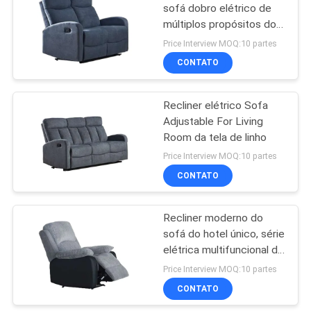
sofá dobro elétrico de
múltiplos propósitos do
13
Recliner resistente
Price Interview MOQ:10 partes
Retire o colchão do
CONTATO
sofá
Recliner elétrico Sofa
Adjustable For Living
Room da tela de linho
Price Interview MOQ:10 partes
CONTATO
56
Única cadeira
Recliner moderno do
sofá do hotel único, série
moderna de Seater
elétrica multifuncional do
Recliner
Price Interview MOQ:10 partes
CONTATO