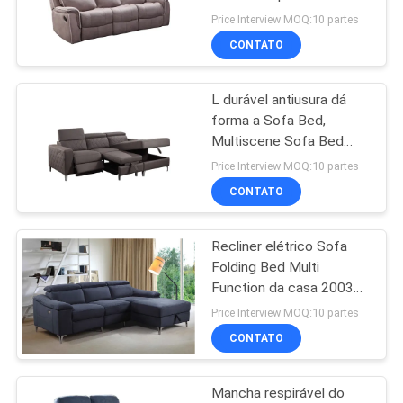
UMAS
Recliner
Price Interview MOQ:10 partes
CITAÇÕES
CONTATO
53
Sofá secional
L durável antiusura dá
MAPA
forma a Sofa Bed,
modular
DO
Multiscene Sofa Bed
And Recliner Set
SITE
Price Interview MOQ:10 partes
CONTATO
POLÍTICA
Recliner elétrico Sofa
DE
24
Folding Bed Multi
PRIVACIDADE
Sofá de couro
Function da casa 20035-
L2 prática
Price Interview MOQ:10 partes
moderno
CONTATO
Mancha respirável do