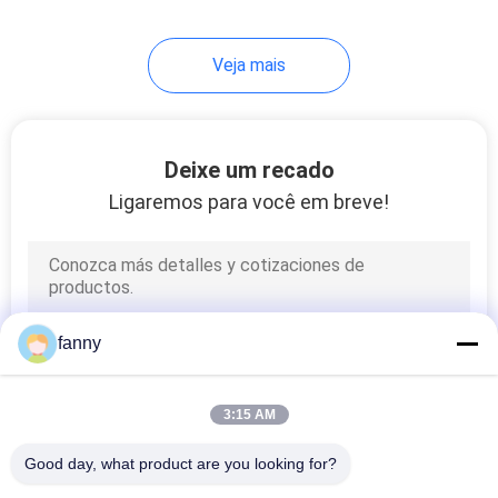
33
Veja mais
Sofá preguiçoso da
cadeira
Deixe um recado
Ligaremos para você em breve!
94
Cama moderna do
fanny
tamanho da rainha
3:15 AM
Good day, what product are you looking for?