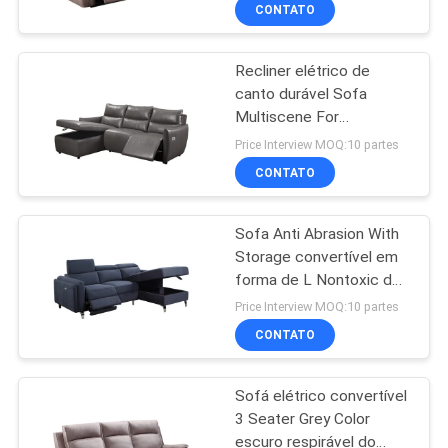
FÁBRICA
CONTATO
Recliner elétrico de
CONTROLE
28
canto durável Sofa
DA
Multiscene For
Sofá elétrico do
QUALIDADE
Apartment
Price Interview MOQ:10 partes
Recliner
CONTATO
CONTATO
Sofa Anti Abrasion With
E.U.
Storage convertível em
forma de L Nontoxic de
69
NOTÍCIA
dobramento
Price Interview MOQ:10 partes
Sofá de canto
CONTATO
CASOS
luxuoso
Sofá elétrico convertível
3 Seater Grey Color
PEÇA
escuro respirável do