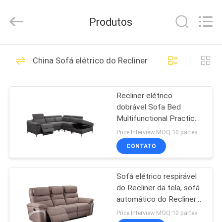
-
2026
Cara
Produtos
Furniture
Limited.
All
Rights
Reserved.
CASA
108
China Sofá elétrico do Recliner
Sofás da mobília da
PRODUTOS
casa
Recliner elétrico
dobrável Sofa Bed
VÍDEOS
Multifunctional Practical
de 3 Seater
Price Interview MOQ:10 partes
SOBRE
CONTATO
270
NÓS
Sofá elétrico respirável
Dobradura Sofa Bed
do Recliner da tela, sofá
EXCURSÃO
automático do Recliner
DA
da anti abrasão
Price Interview MOQ:10 partes