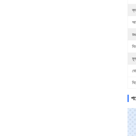
ব্
আ
রঙ
বি
মূল
যো
বি
পণ্