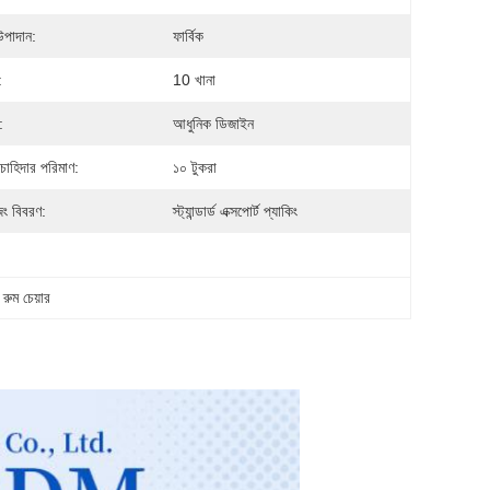
উপাদান:
ফার্বিক
:
10 খানা
:
আধুনিক ডিজাইন
 চাহিদার পরিমাণ:
১০ টুকরা
িং বিবরণ:
স্ট্যান্ডার্ড এক্সপোর্ট প্যাকিং
রুম চেয়ার