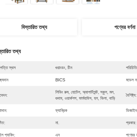
বিস্তারিত তথ্য
পণ্যের বর্ণনা
স্তারিত তথ্য
পত্তি স্থল
গুয়াংডং, চীন
পরিচিতি
্ষ্যদান
BICS
মডেল নম
লিভিং রুম, হোটেল, অ্যাপার্টমেন্ট, স্কুল, মল, 
েদন:
বৈশিষ্ট্য:
গুদাম, ওয়ার্কশপ, ফার্মহাউস, হল, ভিলা, বাড়ি
াদান:
ফ্যাব্রিক
ডিজাইন 
ফীত:
না.
প্রকার:
ইল প্যাকিং:
এন
পণ্যের 