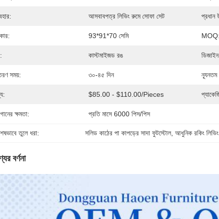
যবহার:
আসবাবপত্র লিভিং রুমে সোফা সেট
প্রধান 
কার:
93*91*70 সেমি
MOQ
:
কাস্টমাইজড রঙ
ডিজাইন
তরণ সময়:
৩০-৪৫ দিন
ন্যূনতম
্য:
$85.00 - $110.00/pieces
প্যাকেজ
গানের ক্ষমতা:
প্রতি মাসে 6000 পিস/পিস
শেষভাবে তুলে ধরা:
সলিড কাঠের পা কাপড়ের সাদা ফুটস্টোল
, 
আধুনিক রকিং লিভিং 
যের বর্ণনা