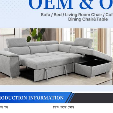
যের নাম
লিভিং রুমের চেয়ার