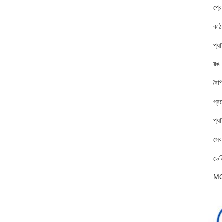
প্র
কাঠ
প্য
রঙ
বৈশিষ
প্র
প্যা
সেব
ডেল
M