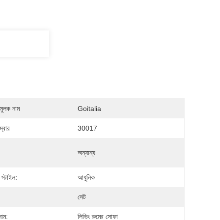
মুলক নাম
Goitalia
্বার
30017
অন্যান্য
স্টাইল:
আধুনিক
সেট
নাম:
লিভিং রুমের সোফা