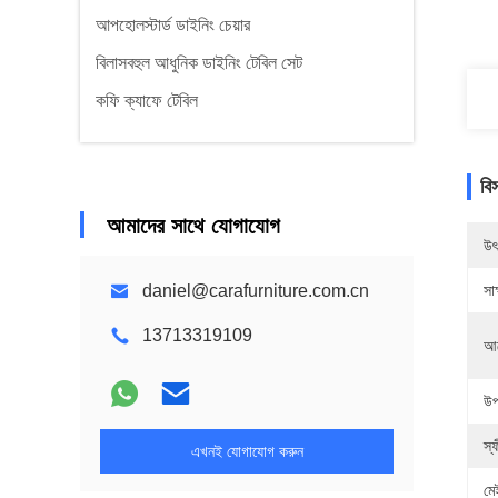
আপহোলস্টার্ড ডাইনিং চেয়ার
বিলাসবহুল আধুনিক ডাইনিং টেবিল সেট
কফি ক্যাফে টেবিল
বি
আমাদের সাথে যোগাযোগ
উৎ
daniel@carafurniture.com.cn
সাক
13713319109
আব
উপ
স্
এখনই যোগাযোগ করুন
মে