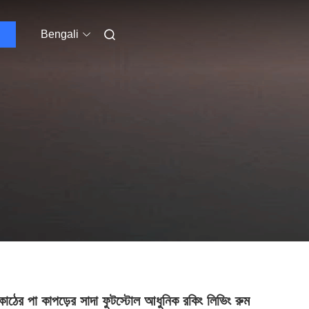
Bengali
াঠের পা কাপড়ের সাদা ফুটস্টোল আধুনিক রকিং লিভিং রুম