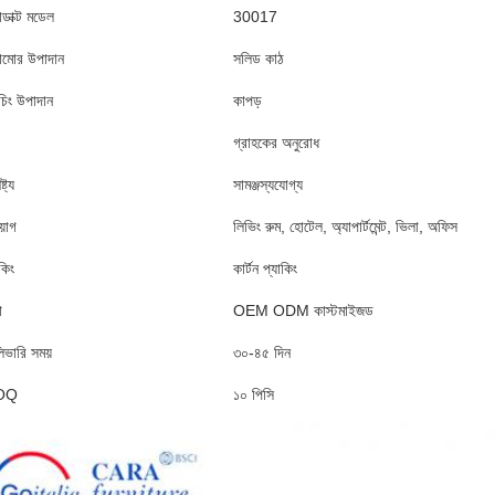
োডাক্ট মডেল
30017
ামোর উপাদান
সলিড কাঠ
াচিং উপাদান
কাপড়
গ্রাহকের অনুরোধ
্ট্য
সামঞ্জস্যযোগ্য
য়োগ
লিভিং রুম, হোটেল, অ্যাপার্টমেন্ট, ভিলা, অফিস
কিং
কার্টন প্যাকিং
া
OEM ODM কাস্টমাইজড
িভারি সময়
৩০-৪৫ দিন
OQ
১০ পিসি