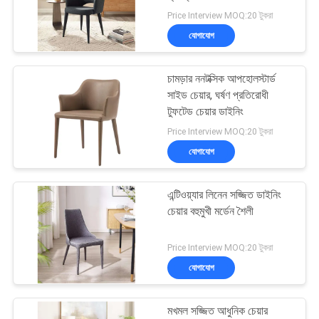
আবেদন
Price Interview MOQ:20 টুকরা
যোগাযোগ
সাইট
53
ম্যাপ
চামড়ার ননটক্সিক আপহোলস্টার্ড
মডুলার বিভাগীয় সোফা
সাইড চেয়ার, ঘর্ষণ প্রতিরোধী
টুফটেড চেয়ার ডাইনিং
গোপনীয়তা
Price Interview MOQ:20 টুকরা
নীতি
যোগাযোগ
এন্টিওয়্যার লিনেন সজ্জিত ডাইনিং
24
চেয়ার বহুমুখী মর্ডেন শৈলী
আধুনিক লেদার সোফা
Price Interview MOQ:20 টুকরা
যোগাযোগ
মখমল সজ্জিত আধুনিক চেয়ার