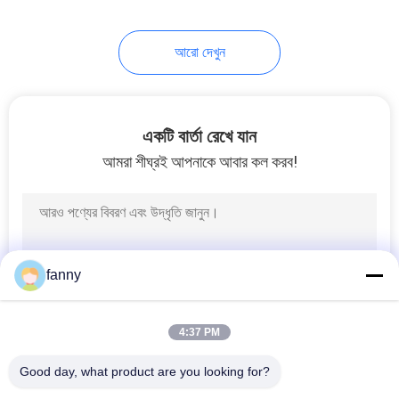
33
আরো দেখুন
অলস চেয়ার সোফা
একটি বার্তা রেখে যান
আমরা শীঘ্রই আপনাকে আবার কল করব!
94
আধুনিক কুইন সাইজ বেড
fanny
4:37 PM
Good day, what product are you looking for?