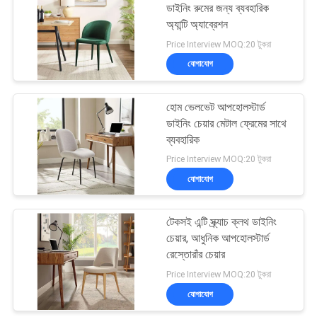
ডাইনিং রুমের জন্য ব্যবহারিক
অ্যান্টি অ্যাব্রেশন
13
Price Interview MOQ:20 টুকরা
যোগাযোগ
পালঙ্কের গদি টানুন
হোম ভেলভেট আপহোলস্টার্ড
ডাইনিং চেয়ার মেটাল ফ্রেমের সাথে
ব্যবহারিক
Price Interview MOQ:20 টুকরা
যোগাযোগ
56
টেকসই এন্টি স্ক্র্যাচ ক্লথ ডাইনিং
আধুনিক একক সিটার চেয়ার
চেয়ার, আধুনিক আপহোলস্টার্ড
রেস্তোরাঁর চেয়ার
Price Interview MOQ:20 টুকরা
যোগাযোগ