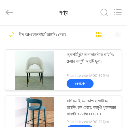
2026
Cara
Furniture
পণ্য
Limited.
All
Rights
Reserved.
বাড়ি
108
চীন আপহোলস্টার্ড ডাইনিং চেয়ার
বাড়ির আসবাবপত্র সোফা
পণ্য
অ্যাপার্টমেন্ট আপহোলস্টার্ড ডাইনিং
চেয়ার বহুমুখী অ্যান্টি স্ক্র্যাচ
ভিডিও
Price Interview MOQ:30 টুকরা
আমাদের
যোগাযোগ
270
সম্পর্কে
ওডিএম ই এম আপহোলস্টারড
ফোল্ডিং সোফা বিছানা
ডাইনিং রুম চেয়ার, বহুমুখী গৃহসজ্জার
কারখানা
সামগ্রী রান্নাঘরের চেয়ার
ভ্রমণ
Price Interview MOQ:20 টুকরা