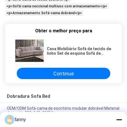
<p>Sofá-cama seccional multiuso com armazenamento</p>
<p>Armazenamento Sofá-cama dobrável</p>
Obter o melhor preço para
Casa Mobiliário Sofá de tecido de
linho Set de esquina Sofá de
veludo Esquina de sala de estar
Continue
Dobradura Sofa Bed
OEM/ODM Sofá-cama de escritório modular dobrável Material
de tecido 223x143x80CM
fanny
Cama dobrável de múltiplos propósitos do sofá 30005, sofá