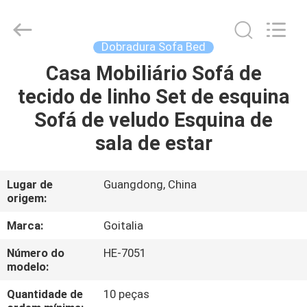
-
2026
Cara
Furniture
Limited.
Dobradura Sofa Bed
All
Rights
Reserved.
Casa Mobiliário Sofá de
CASA
tecido de linho Set de esquina
PRODUTOS
Sofá de veludo Esquina de
sala de estar
VÍDEOS
Lugar de
Guangdong, China
origem:
SOBRE
NÓS
Marca:
Goitalia
Número do
HE-7051
EXCURSÃO
modelo:
DA
Quantidade de
10 peças