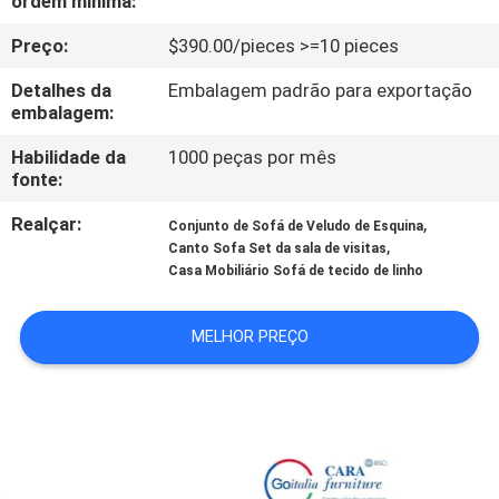
ordem mínima:
FÁBRICA
Preço:
$390.00/pieces >=10 pieces
CONTROLE
Detalhes da
Embalagem padrão para exportação
embalagem:
DA
QUALIDADE
Habilidade da
1000 peças por mês
fonte:
Realçar:
,
CONTATO
Conjunto de Sofá de Veludo de Esquina
,
Canto Sofa Set da sala de visitas
E.U.
Casa Mobiliário Sofá de tecido de linho
NOTÍCIA
MELHOR PREÇO
CASOS
PEÇA