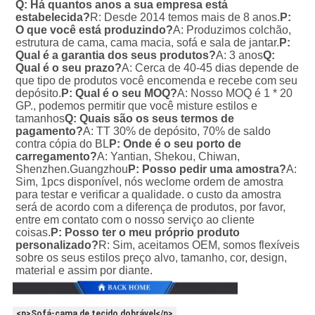
Q: Há quantos anos a sua empresa está 
estabelecida?
R: Desde 2014 temos mais de 8 anos.
P: 
O que você está produzindo?
A: Produzimos colchão, 
estrutura de cama, cama macia, sofá e sala de jantar.
P: 
Qual é a garantia dos seus produtos?
A: 3 anos
Q: 
Qual é o seu prazo?
A: Cerca de 40-45 dias depende de 
que tipo de produtos você encomenda e recebe com seu 
depósito.
P: Qual é o seu MOQ?
A: Nosso MOQ é 1 * 20 
GP., podemos permitir que você misture estilos e 
tamanhos
Q: Quais são os seus termos de 
pagamento?
A: TT 30% de depósito, 70% de saldo 
contra cópia do BL
P: Onde é o seu porto de 
carregamento?
A: Yantian, Shekou, Chiwan, 
Shenzhen.Guangzhou
P: Posso pedir uma amostra?
A: 
Sim, 1pcs disponível, nós weclome ordem de amostra 
para testar e verificar a qualidade. o custo da amostra 
será de acordo com a diferença de produtos, por favor, 
entre em contato com o nosso serviço ao cliente 
coisas.
P: Posso ter o meu próprio produto 
personalizado?
R: Sim, aceitamos OEM, somos flexíveis 
sobre os seus estilos preço alvo, tamanho, cor, design, 
material e assim por diante.
<p>Sofá-cama de tecido dobrável</p>