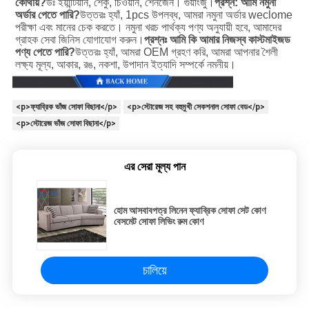
কোথায়?
উঃ ইয়ান্টিয়ান, শেকু, চিওয়ান, শেনজেন। গুয়াংজু।
প্রশ্ন: আমি নমুনা 
অর্ডার পেতে পারি?
উত্তরঃ হ্যাঁ, 1pcs উপলব্ধ, আমরা নমুনা অর্ডার weclome 
পরীক্ষা এবং মানের চেক করতে। নমুনা খরচ পার্থক্য পণ্য অনুযায়ী হবে, আমাদের 
গ্রাহক সেবা জিনিস যোগাযোগ করুন।
প্রশ্নঃ আমি কি আমার নিজস্ব কাস্টমাইজড 
পণ্য পেতে পারি?
উত্তরঃ হ্যাঁ, আমরা OEM গ্রহণ করি, আমরা আপনার শৈলী 
লক্ষ্য মূল্য, আকার, রঙ, নকশা, উপাদান ইত্যাদি সম্পর্কে নমনীয়।
<p>ফ্যাব্রিক ভাঁজ সোফা বিছানা</p>
<p>স্টোরেজ সহ বহুমুখী সেকশনাল সোফা বেড</p>
<p>স্টোরেজ ভাঁজ সোফা বিছানা</p>
এর সেরা মূল্য পান
হোম আসবাবপত্র লিনেন ফ্যাব্রিক সোফা সেট কোণ
বেসমেট সোফা লিভিং রুম কোণ
চালিয়ে