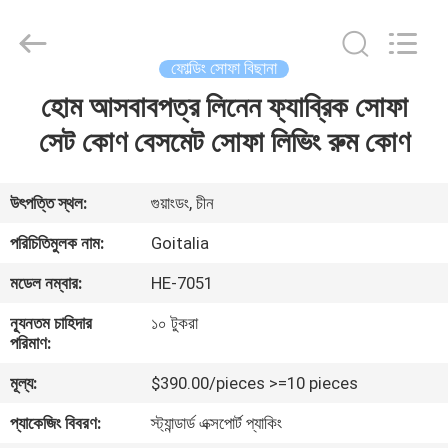
2026
Cara
Furniture
Limited.
All
ফোল্ডিং সোফা বিছানা
Rights
Reserved.
হোম আসবাবপত্র লিনেন ফ্যাব্রিক সোফা
বাড়ি
সেট কোণ বেসমেট সোফা লিভিং রুম কোণ
পণ্য
উৎপত্তি স্থল:
গুয়াংডং, চীন
ভিডিও
পরিচিতিমুলক নাম:
Goitalia
মডেল নম্বার:
HE-7051
আমাদের
ন্যূনতম চাহিদার
১০ টুকরা
সম্পর্কে
পরিমাণ:
মূল্য:
$390.00/pieces >=10 pieces
কারখানা
প্যাকেজিং বিবরণ:
স্ট্যান্ডার্ড এক্সপোর্ট প্যাকিং
ভ্রমণ