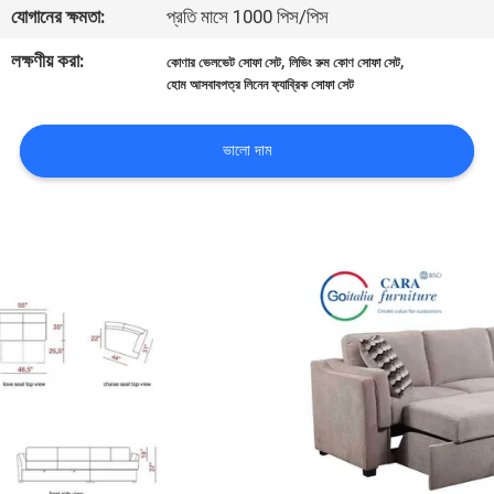
যোগানের ক্ষমতা:
প্রতি মাসে 1000 পিস/পিস
মান
লক্ষণীয় করা:
,
,
কোণার ভেলভেট সোফা সেট
লিভিং রুম কোণ সোফা সেট
হোম আসবাবপত্র লিনেন ফ্যাব্রিক সোফা সেট
নিয়ন্ত্রণ
ভালো দাম
যোগাযোগ
করুন
খবর
মামলা
উদ্ধৃতির
জন্য