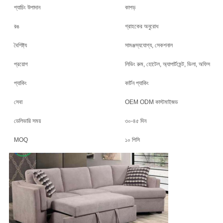
প্যাচিং উপাদান
কাপড়
রঙ
গ্রাহকের অনুরোধ
বৈশিষ্ট্য
সামঞ্জস্যযোগ্য, সেকশনাল
প্রয়োগ
লিভিং রুম, হোটেল, অ্যাপার্টমেন্ট, ভিলা, অফিস
প্যাকিং
কার্টন প্যাকিং
সেবা
OEM ODM কাস্টমাইজড
ডেলিভারি সময়
৩০-৪৫ দিন
MOQ
১০ পিসি