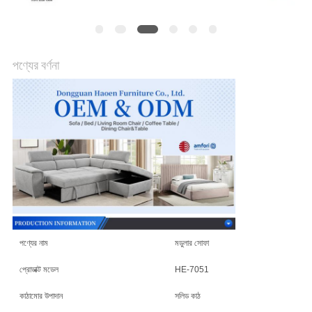
আবেদন
সাইট
পণ্যের বর্ণনা
ম্যাপ
গোপনীয়তা
নীতি
পণ্যের নাম
মডুলার সোফা
প্রোডাক্ট মডেল
HE-7051
কাঠামোর উপাদান
সলিড কাঠ