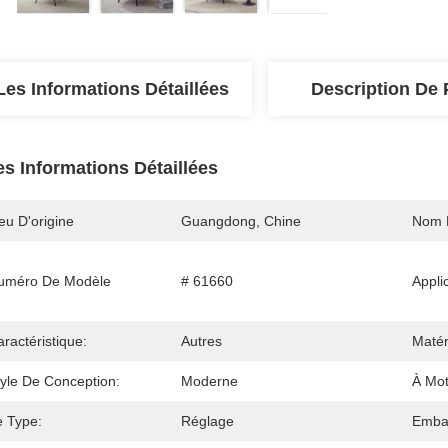
Les Informations Détaillées
Description De 
es Informations Détaillées
eu D'origine
Guangdong, Chine
Nom 
uméro De Modèle
# 61660
Appli
ractéristique:
Autres
Matér
tyle De Conception:
Moderne
À Mot
e Type:
Réglage
Embal