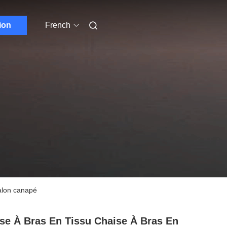
ion
French
salon canapé
se À Bras En Tissu Chaise À Bras En