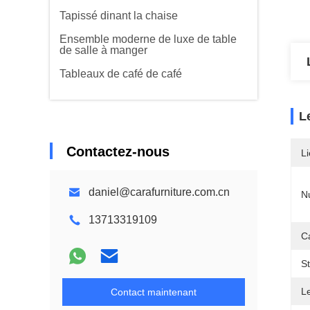
Tapissé dinant la chaise
Ensemble moderne de luxe de table
de salle à manger
Tableaux de café de café
L
Contactez-nous
Li
daniel@carafurniture.com.cn
N
13713319109
Ca
S
L
Contact maintenant