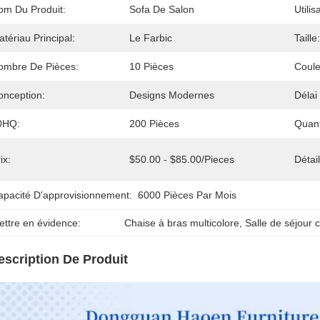
om Du Produit:
Sofa De Salon
Utilis
tériau Principal:
Le Farbic
Taille:
ombre De Pièces:
10 Pièces
Coule
onception:
Designs Modernes
Délai
0HQ:
200 Pièces
Quan
ix:
$50.00 - $85.00/pieces
Détai
apacité D'approvisionnement:
6000 Pièces Par Mois
ettre en évidence:
Chaise à bras multicolore
, 
Salle de séjour 
escription De Produit