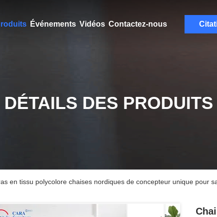
roduits
Événements
Vidéos
Contactez-nous
Citat
DÉTAILS DES PRODUITS
bras en tissu polycolore chaises nordiques de concepteur unique pour 
Chai