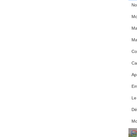
No
Mo
Ma
Ma
Co
Ca
Ap
Em
Le
Dél
M