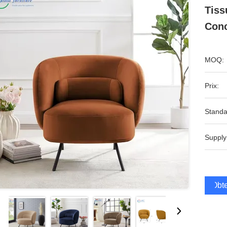
Tiss
Conc
MOQ:
Prix:
Standa
Supply
Obte