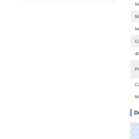
N
Ma
N
C
4
Pr
C
M
D