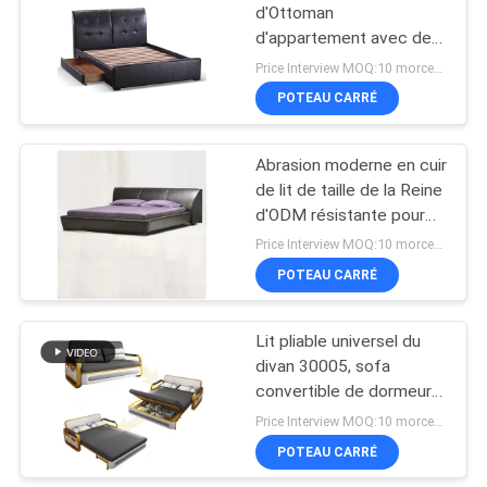
DE
d'Ottoman
d'appartement avec des
LA
13
tiroirs pratiques
Price Interview MOQ:10 morceaux
VIE
Retirez le matelas
POTEAU CARRÉ
PRIVÉE
de divan
Abrasion moderne en cuir
de lit de taille de la Reine
d'ODM résistante pour
l'appartement
Price Interview MOQ:10 morceaux
POTEAU CARRÉ
56
Chaise simple
Lit pliable universel du
divan 30005, sofa
moderne de Seater
convertible de dormeur
de salon
Price Interview MOQ:10 morceaux
POTEAU CARRÉ