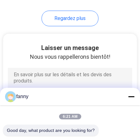
33
Regardez plus
Sofa paresseux de
chaise
Laisser un message
Nous vous rappellerons bientôt!
94
Lit moderne de taille
fanny
de la Reine
6:21 AM
Good day, what product are you looking for?