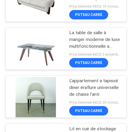
DEMANDEZ
style moderne universel
Price Interview MOQ:10 morceaux
UNE
POTEAU CARRÉ
53
CITATION
Sofa sectionnel
La table de salle à
manger moderne de luxe
modulaire
PLAN
multifonctionnelle a
placé le verre trempé
DU
Price Interview MOQ:5 ensembles
pratique
POTEAU CARRÉ
SITE
L'appartement a tapissé
POLITIQUE
24
diner éraflure universelle
EN
Sofa en cuir
de chaise l'anti
MATIÈRE
Price Interview MOQ:30 morceaux
moderne
POTEAU CARRÉ
DE
PROTECTION
Lit en cuir de stockage