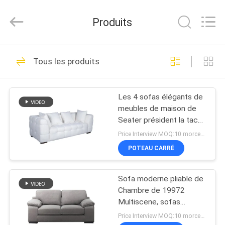
-
2026
Cara
Produits
Furniture
Limited.
All
Rights
MAISON
Reserved.
108
Tous les produits
Sofas à la maison
PRODUITS
de meubles
Les 4 sofas élégants de
meubles de maison de
VIDÉOS
Seater président la tache
multicolore résistante
Price Interview MOQ:10 morceaux
AU
POTEAU CARRÉ
270
SUJET
Sofa moderne pliable de
DE
Pliage Sofa Bed
Chambre de 19972
NOUS
Multiscene, sofas
contemporains antiusure
Price Interview MOQ:10 morceaux