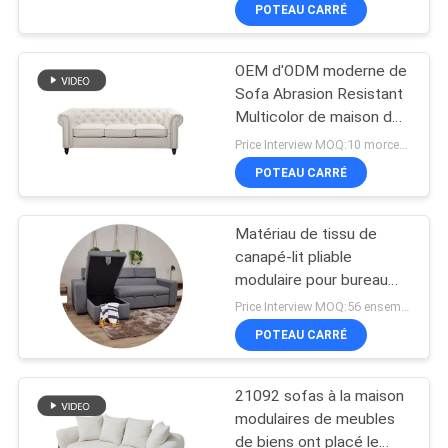
pour le salon
VISITE
POTEAU CARRÉ
D'USINE
OEM d'ODM moderne de
28
Sofa Abrasion Resistant
CONTRÔLE
Multicolor de maison de
Sofa électrique de
DE
couleur beige
Price Interview MOQ:10 morceaux
Recliner
QUALITÉ
POTEAU CARRÉ
Matériau de tissu de
CONTACT
canapé-lit pliable
USA
modulaire pour bureau
69
OEM/ODM
Price Interview MOQ:56 ensembles
223x143x80CM
Sofa faisant le coin
NOUVELLES
POTEAU CARRÉ
de luxe
21092 sofas à la maison
CAS
modulaires de meubles
de biens ont placé le