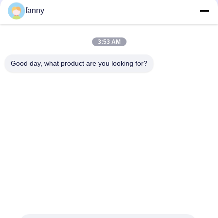
fanny
Breathable Schwenker-fauler Stuhl Sofa Wear Resistant Anti
Scratch
3:53 AM
Dauerhafte Gewebe-Freizeit Sofa Chair, Antiabnutzungs-
Einsitzer-Couch-Sofa
Good day, what product are you looking for?
Beliebte Kategorien
Alle
Hauptmöbel-Sofas
Falte Sofa Bed
Elektrisches 
Luxusecksofa
Recliner-Sofa
Modulares 
Modernes Ledernes 
Schnittsofa
Sofa
Ziehen Sie Couch-
Moderner Einsitzer-
Matratze Aus
Stuhl