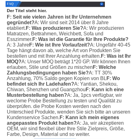
Der Titel steht hier.
F: Seit wie vielen Jahren ist Ihr Unternehmen 
gegründet?
A: Wir sind seit 2014 über 8 Jahre 
etabliert.
F: Was produzieren Sie?
A: Wir produzieren 
Matratzen, Bettrahmen, Weichbett, Sofa und 
Esszimmer.
F: Was ist die Garantie für Ihre Produkte?
A: 3 Jahre
F: Wie ist Ihre Vorlaufzeit?
A: Ungefähr 40-45 
Tage hängt davon ab, welche Art von Produkten Sie 
bestellen und mit Ihrer Anzahlung erhalten.
F: Was ist Ihr 
MOQ?
A: Unser MOQ beträgt 1*20 GP. Wir können Ihnen 
erlauben, Stile und Größen zu mischen
F: Welche 
Zahlungsbedingungen haben Sie?
A: TT 30% 
Anzahlung, 70% Saldo gegen Kopien von BL
F: Wo 
befindet sich Ihr Ladehafen?
A: Yantian, Shekou, 
Chiwan, Shenzhen und Guangzhou
F: Kann ich eine 
Musterbestellung haben?
A: Ja, 1pcs verfügbar, wir 
weclome Probe Bestellung zu testen und Qualität zu 
überprüfen. die Probe Kosten werden nach den 
Unterschied Produkte, wenden Sie sich bitte an unseren 
Kundenservice Sachen.
F: Kann ich mein eigenes 
angepasstes Produkt haben?
A: Ja, wir akzeptieren 
OEM, wir sind flexibel über Ihre Stile Zielpreis, Größe, 
Farbe, Design, Material und so weiter.