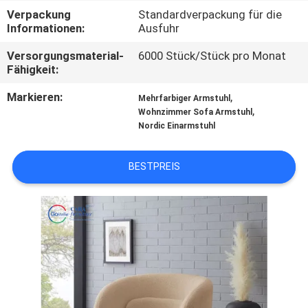
Verpackung
Standardverpackung für die
QUALITÄTSKONTROLLE
Informationen:
Ausfuhr
Versorgungsmaterial-
6000 Stück/Stück pro Monat
Fähigkeit:
KONTAKT
US
Markieren:
,
Mehrfarbiger Armstuhl
,
Wohnzimmer Sofa Armstuhl
Nordic Einarmstuhl
NACHRICHTEN
BESTPREIS
FÄLLE
FORDERN
SIE EIN
ZITAT