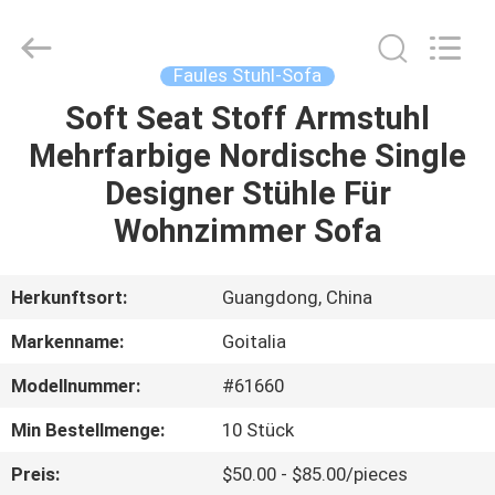
Cara
Furniture
Limited.
All
Rights
Faules Stuhl-Sofa
Reserved.
Soft Seat Stoff Armstuhl
HAUS
Mehrfarbige Nordische Single
PRODUKTE
Designer Stühle Für
Wohnzimmer Sofa
VIDEOS
Herkunftsort:
Guangdong, China
ÜBER
Markenname:
Goitalia
UNS
Modellnummer:
#61660
FABRIK-
Min Bestellmenge:
10 Stück
AUSFLUG
Preis:
$50.00 - $85.00/pieces