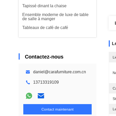
Tapissé dinant la chaise
Ensemble moderne de luxe de table
de salle à manger
Tableaux de café de café
L
Contactez-nous
Li
daniel@carafurniture.com.cn
N
13713319109
Ca
S
L
Contact maintenant