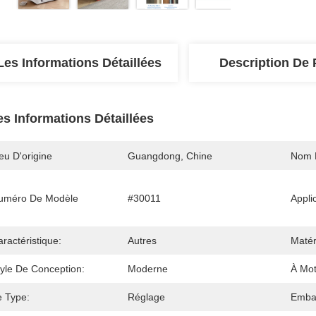
Les Informations Détaillées
Description De 
es Informations Détaillées
eu D'origine
Guangdong, Chine
Nom 
uméro De Modèle
#30011
Appli
ractéristique:
Autres
Matér
tyle De Conception:
Moderne
À Mot
e Type:
Réglage
Embal