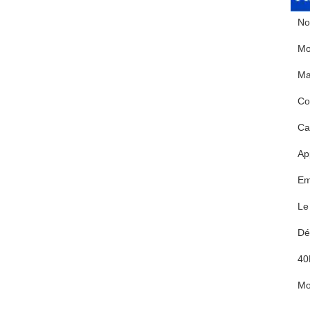
No
Mo
Ma
Co
Ca
Ap
Em
Le
Dél
4
M