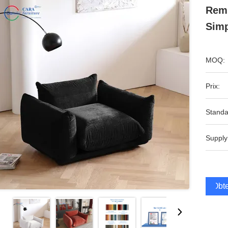
Remb
Simp
MOQ:
Prix:
Standa
Supply
Obte