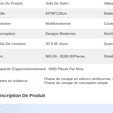
om Du Produit:
Sofa De Salon
Utilis
ille:
65*98*128cm
Matér
onction:
Multifonctionnel
Coule
onception:
Designs Modernes
Nomb
lai De Livraison:
30 À 45 Jours
Quan
ix:
$65.00 - $188.00/pieces
Détai
apacité D'approvisionnement:
6000 Pièces Par Mois
Chaise de canapé en velours rembourrée
, 
ettre en évidence:
Chaise de canapé de conception simple
escription De Produit