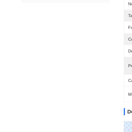
N
Ta
F
C
Dé
Pr
C
M
D