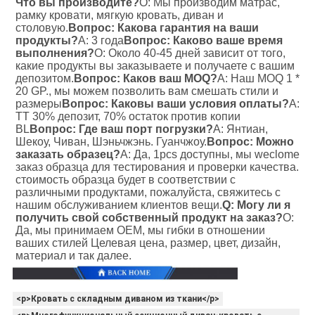
Что вы производите?
О: Мы производим матрас, 
рамку кровати, мягкую кровать, диван и 
столовую.
Вопрос: Какова гарантия на ваши 
продукты?
A: 3 года
Вопрос: Каково ваше время 
выполнения?
О: Около 40-45 дней зависит от того, 
какие продукты вы заказываете и получаете с вашим 
депозитом.
Вопрос: Каков ваш MOQ?
A: Наш MOQ 1 * 
20 GP., мы можем позволить вам смешать стили и 
размеры
Вопрос: Каковы ваши условия оплаты?
A: 
TT 30% депозит, 70% остаток против копии 
BL
Вопрос: Где ваш порт погрузки?
А: Янтиан, 
Шекоу, Чиван, Шэньчжэнь. Гуанчжоу.
Вопрос: Можно 
заказать образец?
A: Да, 1pcs доступны, мы weclome 
заказ образца для тестирования и проверки качества. 
стоимость образца будет в соответствии с 
различными продуктами, пожалуйста, свяжитесь с 
нашим обслуживанием клиентов вещи.
Q: Могу ли я 
получить свой собственный продукт на заказ?
О: 
Да, мы принимаем OEM, мы гибки в отношении 
ваших стилей Целевая цена, размер, цвет, дизайн, 
материал и так далее.
<p>Кровать с складным диваном из ткани</p>