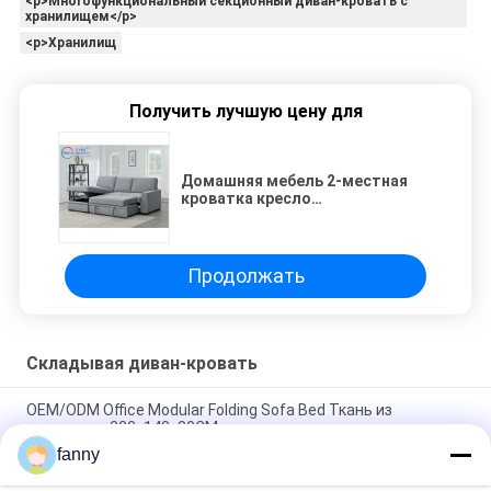
<p>Многофункциональный секционный диван-кровать с
хранилищем</p>
<p>Хранилищ
Получить лучшую цену для
Домашняя мебель 2-местная
кроватка кресло
многофункциональный угловой
диван L-образная гостиная
диваны с хранилищем
Продолжать
Складывая диван-кровать
OEM/ODM Office Modular Folding Sofa Bed Ткань из
материала 223x143x80CM
fanny
Универсальная складная кровать кресла 30005, софа
слипера комнаты прожития обратимая