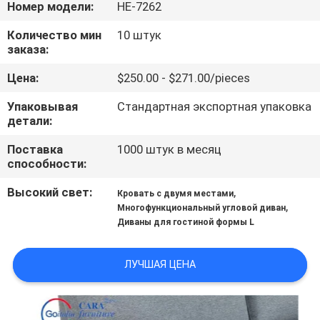
Номер модели:
HE-7262
ПРОВЕРКА
Количество мин
10 штук
заказа:
КАЧЕСТВА
Цена:
$250.00 - $271.00/pieces
КОНТАКТ
Упаковывая
Стандартная экспортная упаковка
детали:
США
Поставка
1000 штук в месяц
способности:
НОВОСТИ
Высокий свет:
,
Кровать с двумя местами
,
Многофункциональный угловой диван
СЛУЧАИ
Диваны для гостиной формы L
СПРОСИТЕ
ЛУЧШАЯ ЦЕНА
ЦИТАТУ