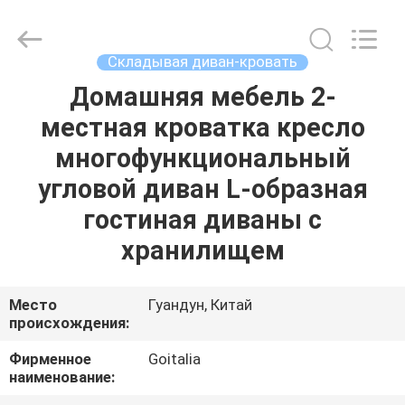
2026
Cara
Furniture
Limited.
All
Складывая диван-кровать
Rights
Reserved.
Домашняя мебель 2-
ДОМ
местная кроватка кресло
ПРОДУКТЫ
многофункциональный
угловой диван L-образная
ВИДЕО
гостиная диваны с
хранилищем
О
НАС
Место
Гуандун, Китай
происхождения:
ПУТЕШЕСТВИЕ
Фирменное
Goitalia
наименование:
ФАБРИКИ