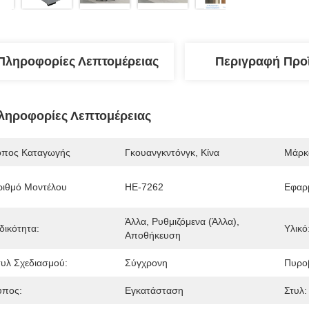
Πληροφορίες Λεπτομέρειας
Περιγραφή Προ
ληροφορίες Λεπτομέρειας
όπος Καταγωγής
Γκουανγκντόνγκ, Κίνα
Μάρκ
ριθμό Μοντέλου
HE-7262
Εφαρ
Άλλα, Ρυθμιζόμενα (άλλα), 
δικότητα:
Υλικό
Αποθήκευση
τυλ Σχεδιασμού:
Σύγχρονη
Πυρο
ύπος:
Εγκατάσταση
Στυλ: