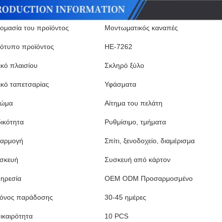
ομασία του προϊόντος
Μοντωματικός καναπές
ότυπο προϊόντος
HE-7262
ικό πλαισίου
Σκληρό ξύλο
ικό ταπετσαρίας
Υφάσματα
ώμα
Αίτημα του πελάτη
δικότητα
Ρυθμίσιμο, τμήματα
αρμογή
Σπίτι, ξενοδοχείο, διαμέρισμα
σκευή
Συσκευή από κάρτον
ηρεσία
OEM ODM Προσαρμοσμένο
όνος παράδοσης
30-45 ημέρες
ικαιρότητα
10 PCS