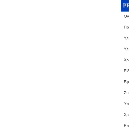
Ον
Πρ
Υλ
Υλ
Χρ
Ει
Εφ
Συ
Υπ
Χρ
Επ