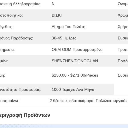
υσκευή Αλληλογραφίας:
N
Ονομα
ιστοποιητικό:
ΒΙΣΚΙ
Χρώμ
έγεθος:
Αίτημα Του Πελάτη
Χρήσ
ρόνος Παράδοσης:
30-45 Ημέρες
Συσκ
πηρεσία:
OEM ODM Προσαρμοσμένο
Τροπ
μάνι:
SHENZHEN/DONGGUAN
Ποσότ
μή:
$250.00 - $271.00/pieces
Συσκε
υνατότητα Προσφοράς:
1000 Τεμάχια Ανά Μήνα
πισημαίνω:
2 θέσεις κρεβατοκάμαρα
, 
Πολυλειτουργικός
εριγραφή Προϊόντων