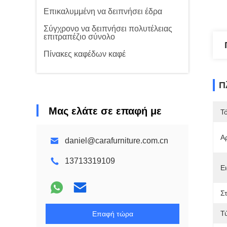
Επικαλυμμένη να δειπνήσει έδρα
Σύγχρονο να δειπνήσει πολυτέλειας
επιτραπέζιο σύνολο
Πίνακες καφέδων καφέ
Π
Μας ελάτε σε επαφή με
Τ
Α
daniel@carafurniture.com.cn
13713319109
Ει
Σ
Τ
Επαφή τώρα