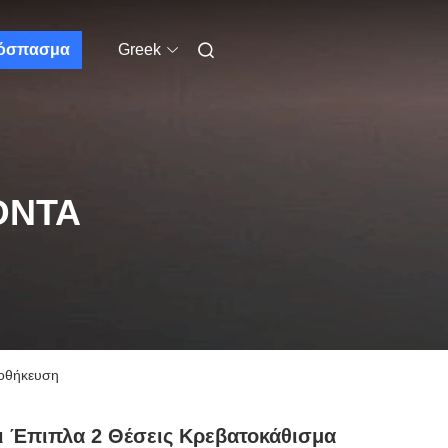
όσπασμα
Greek
ΌΝΤΑ
ποθήκευση
ι Έπιπλα 2 Θέσεις Κρεβατοκάθισμα