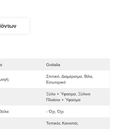
ϊόντων
α
Goitalia
Σπιτικό, Διαμέρισμα, Βίλα, 
μογή:
Εσωτερικό
Ξύλο + Ύφασμα, Ξύλινο 
:
Πλαίσιο + Ύφασμα
βόλα:
- Όχι, Όχι.
Τοπικός Καναπές