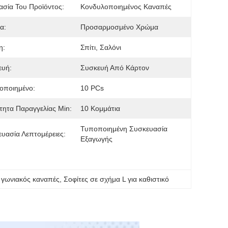
σία Του Προϊόντος:
Κονδυλοποιημένος Καναπές
α:
Προσαρμοσμένο Χρώμα
η:
Σπίτι, Σαλόνι
ευή:
Συσκευή Από Κάρτον
οποιημένο:
10 PCs
ητα Παραγγελίας Min:
10 Κομμάτια
Τυποποιημένη Συσκευασία 
υασία Λεπτομέρειες:
Εξαγωγής
 γωνιακός καναπές
, 
Σοφίτες σε σχήμα L για καθιστικό