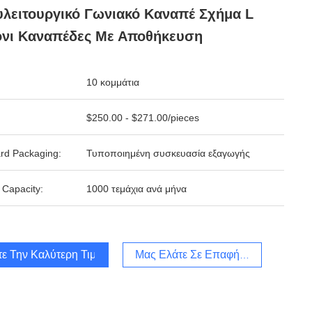
λειτουργικό Γωνιακό Καναπέ Σχήμα L
όνι Καναπέδες Με Αποθήκευση
10 κομμάτια
$250.00 - $271.00/pieces
rd Packaging:
Τυποποιημένη συσκευασία εξαγωγής
 Capacity:
1000 τεμάχια ανά μήνα
τε Την Καλύτερη Τιμή
Μας Ελάτε Σε Επαφή Με