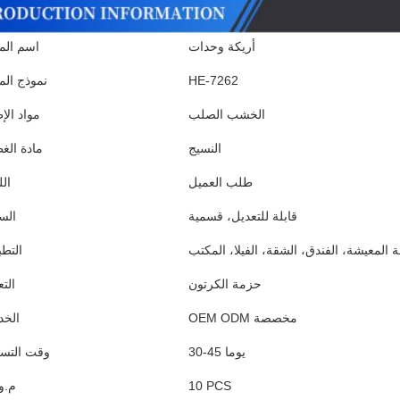
أريكة وحدات
اسم المن
HE-7262
نموذج الم
الخشب الصلب
مواد الإ
النسيج
مادة الغ
طلب العميل
ال
قابلة للتعديل، قسمية
الس
 المعيشة، الفندق، الشقة، الفيلا، المكتب
التطب
حزمة الكرتون
التع
OEM ODM مخصصة
الخد
30-45 يوما
وقت التسل
10 PCS
م.و