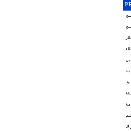
تج
نتج
طار
طاء
لون
مة
يق
بئة
مة
يم
.ك