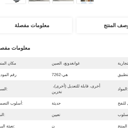
صف المنتج
معلومات مفصلة
معلومات مفصل
تجارية
غوانغدونغ، الصين
مكان المن
هي-7262
رقم المود
أخرى، قابلة للتعديل (أخرى)، 
مواد:
السمة:
تخزين
حديثة
أسلوب التصميم:
تعيين
النوع:
ن
تعبئة البريد: