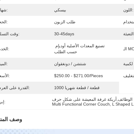
اللون:
بيسكي
شهادة:
طلب الزبون
الحجم:
ة:
30-45days
وقت التسليم:
تصنيع المعدات الأصلية أوديإم 
MOQ:
الخدمة:
حسب الطلب
شنتشن / دونغقوان
الميناء:
$250.00 - $271.00/pieces
الأسعار:
1000 قطعة / قطعة شهريا
القدرة على العرض:
إبراز:
Multi Functional Corner Couch
, 
L Shaped L
وصف المنت