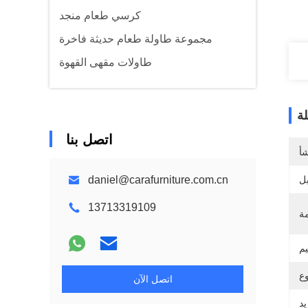
كرسي طعام منجد
مجموعة طاولة طعام حديثة فاخرة
طاولات مقهى القهوة
ة
اتصل بنا
شأ
يل
daniel@carafurniture.com.cn
13713319109
اتصل الآن