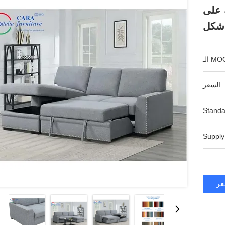
 على
ـ MOQ:
السعر:
Standa
Supply
عر