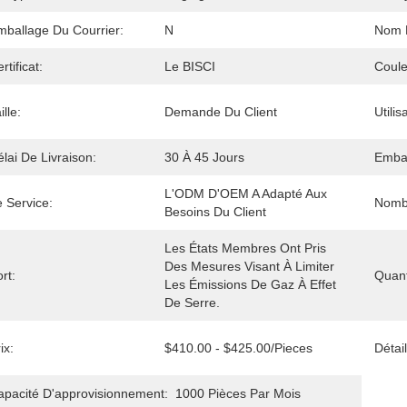
mballage Du Courrier:
N
Nom D
rtificat:
Le BISCI
Coule
ille:
Demande Du Client
Utilis
lai De Livraison:
30 À 45 Jours
Embal
L'ODM D'OEM A Adapté Aux 
 Service:
Nomb
Besoins Du Client
Les États Membres Ont Pris 
Des Mesures Visant À Limiter 
rt:
Quan
Les Émissions De Gaz À Effet 
De Serre.
ix:
$410.00 - $425.00/pieces
Détai
apacité D'approvisionnement:
1000 Pièces Par Mois