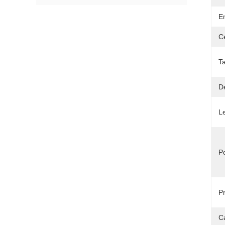
E
Ce
Ta
Dé
Le
Po
Pr
C