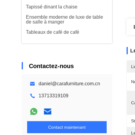
Tapissé dinant la chaise
Ensemble moderne de luxe de table
de salle à manger
Tableaux de café de café
L
Contactez-nous
Li
N
daniel@carafurniture.com.cn
13713319109
Ca
S
Contact maintenant
L