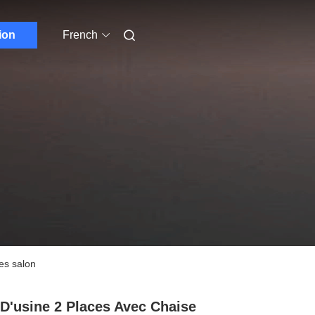
ion
French
es salon
 D'usine 2 Places Avec Chaise