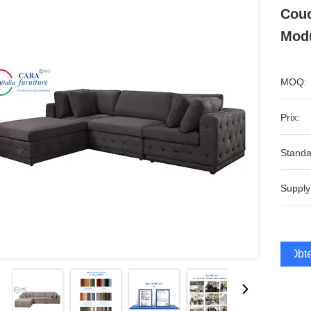
Couc
Modu
MOQ:
Prix:
Standa
Supply
Obte