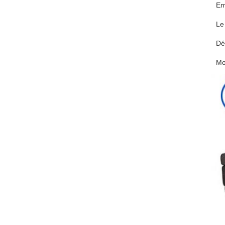
Em
Le
Dél
M