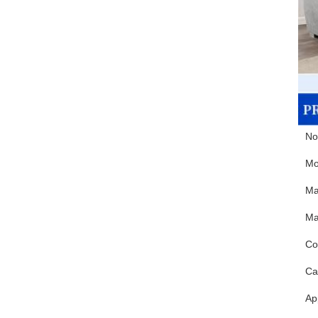
No
Mo
Ma
Ma
Co
Ca
Ap