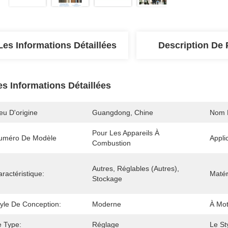
Les Informations Détaillées
Description De 
es Informations Détaillées
eu D'origine
Guangdong, Chine
Nom 
Pour Les Appareils À 
uméro De Modèle
Appli
Combustion
Autres, Réglables (autres), 
ractéristique:
Matér
Stockage
tyle De Conception:
Moderne
À Mot
e Type:
Réglage
Le St