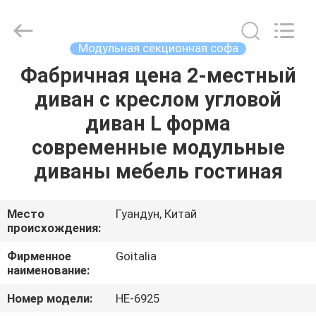
2026
Cara
Furniture
Limited.
All
Модульная секционная софа
Rights
Reserved.
Фабричная цена 2-местный
ДОМ
диван с креслом угловой
ПРОДУКТЫ
диван L форма
современные модульные
ВИДЕО
диваны мебель гостиная
О
Место
Гуандун, Китай
происхождения:
НАС
Фирменное
Goitalia
наименование:
ПУТЕШЕСТВИЕ
ФАБРИКИ
Номер модели:
HE-6925