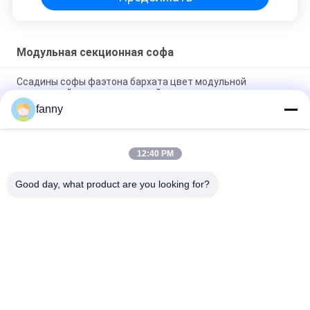
Модульная секционная софа
Ссадины софы фаэтона бархата цвет модульной
секционной анти- темно-синий
fanny
Софа прочного Breathable бархата модульная, анти-
диван-кровать царапины с фаэтоном
12:40 PM
Софа OEM ODM модульная секционная с хранением
практически для дома
Good day, what product are you looking for?
Популярные категории
Все
Домашние Софы 
Складывая Диван-
Мебели
Кровать
Электрическая 
Роскошная 
Софа Recliner
Угловая Софа