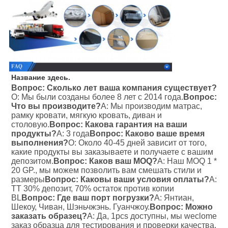
Название здесь.
Вопрос: Сколько лет ваша компания существует?
О: Мы были созданы более 8 лет с 2014 года.
Вопрос: 
Что вы производите?
A: Мы производим матрас, 
рамку кровати, мягкую кровать, диван и 
столовую.
Вопрос: Какова гарантия на ваши 
продукты?
A: 3 года
Вопрос: Каково ваше время 
выполнения?
О: Около 40-45 дней зависит от того, 
какие продукты вы заказываете и получаете с вашим 
депозитом.
Вопрос: Каков ваш MOQ?
A: Наш MOQ 1 * 
20 GP., мы можем позволить вам смешать стили и 
размеры
Вопрос: Каковы ваши условия оплаты?
A: 
TT 30% депозит, 70% остаток против копии 
BL
Вопрос: Где ваш порт погрузки?
А: Янтиан, 
Шекоу, Чиван, Шэньчжэнь. Гуанчжоу.
Вопрос: Можно 
заказать образец?
A: Да, 1pcs доступны, мы weclome 
заказ образца для тестирования и проверки качества. 