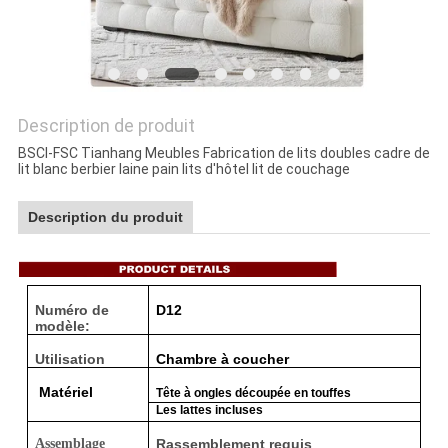
DEMANDEZ
UNE
CITATION
Description de produit
PLAN
BSCI-FSC Tianhang Meubles Fabrication de lits doubles cadre de
lit blanc berbier laine pain lits d'hôtel lit de couchage
DU
SITE
Description du produit
POLITIQUE
Numéro de
D12
EN
modèle:
MATIÈRE
Utilisation
Chambre à coucher
DE
Matériel
Tête à ongles découpée en touffes
Les lattes incluses
PROTECTION
Assemblage
Rassemblement requis