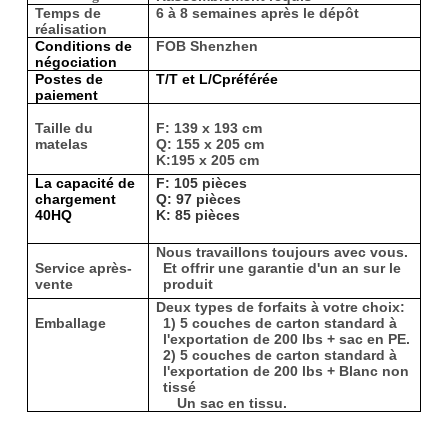
DE
Temps de
6 à 8 semaines après le dépôt
réalisation
LA
Conditions de
FOB Shenzhen
négociation
VIE
Postes de
T/T et L/C
préférée
paiement
PRIVÉE
Taille du
F: 139 x 193 cm
matelas
Q: 155 x 205 cm
K:195 x 205 cm
La capacité de
F: 105 pièces
chargement
Q: 97 pièces
40HQ
K: 85 pièces
Nous travaillons toujours avec vous.
Service après-
Et offrir une garantie d'un an sur le
vente
produit
Deux types de forfaits à votre choix:
Emballage
1) 5 couches de carton standard à
l'exportation de 200 lbs + sac en PE.
2) 5 couches de carton standard à
l'exportation de 200 lbs + Blanc non
tissé
Un sac en tissu.