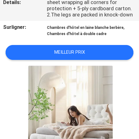
Details:
sheet wrapping all corners for
VISITE
protection + 5-ply cardboard carton.
D'USINE
2.The legs are packed in knock-down
Surligner:
,
Chambres d'hôtel en laine blanche berbère
CONTRÔLE
Chambres d'hôtel à double cadre
DE
MEILLEUR PRIX
QUALITÉ
CONTACT
USA
NOUVELLES
CAS