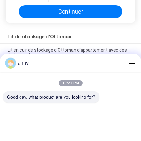
Continuer
Lit de stockage d'Ottoman
Lit en cuir de stockage d'Ottoman d'appartement avec des
tiroirs pratiques
fanny
ODM Grey Plush Ottoman Bed, lits universels d'OEM de
dormeur d'Ottoman
10:21 PM
Confortable multifonctionnel de lit de stockage d'Ottoman de
rond de chambre à coucher
Good day, what product are you looking for?
Catégories populaires
Tous
Sofas À La Maison 
Pliage Sofa Bed
De Meubles