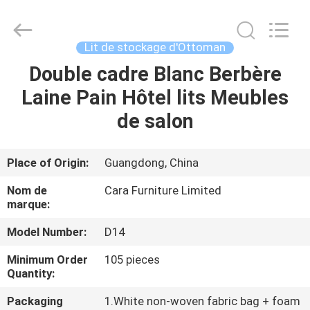
-
2026
Cara
Furniture
Limited.
Lit de stockage d'Ottoman
All
Rights
Double cadre Blanc Berbère
MAISON
Reserved.
Laine Pain Hôtel lits Meubles
PRODUITS
de salon
VIDÉOS
Place of Origin:
Guangdong, China
Nom de
Cara Furniture Limited
AU
marque:
SUJET
Model Number:
D14
DE
Minimum Order
105 pieces
NOUS
Quantity:
Packaging
1.White non-woven fabric bag + foam