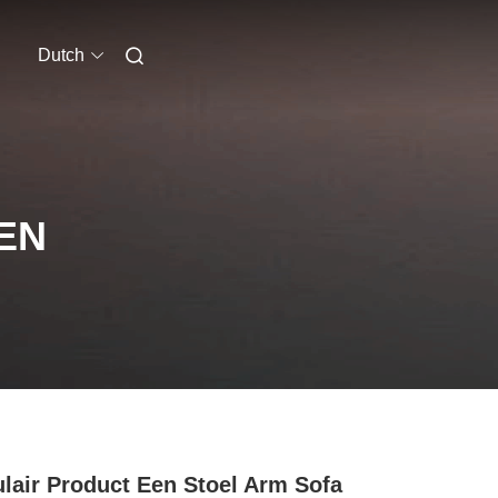
Dutch
EN
lair Product Een Stoel Arm Sofa