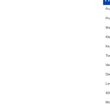
Pr
Pr
Ma
Kl
Ke
To
Ve
Di
Le
4
M