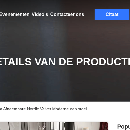
Evenementen
Video's
Contacteer ons
Citaat
ETAILS VAN DE PRODUCT
ofa Afneembare Nordic Velvet Moderne een stoel
Popu