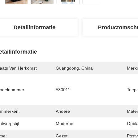
Detailinformatie
Productomschr
etailinformatie
laats Van Herkomst
Guangdong, China
Merk
odelnummer
#30011
Toepa
enmerken:
Andere
Mater
twerpstijl:
Moderne
Opbla
ype:
Gezet
Postv