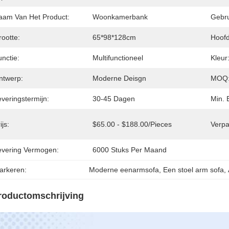
aam Van Het Product:
Woonkamerbank
Gebru
ootte:
65*98*128cm
Hoofd
nctie:
Multifunctioneel
Kleur
ntwerp:
Moderne Deisgn
MOQ
veringstermijn:
30-45 Dagen
Min. 
ijs:
$65.00 - $188.00/pieces
Verpa
evering Vermogen:
6000 Stuks Per Maand
arkeren:
Moderne eenarmsofa
, 
Een stoel arm sofa
, 
roductomschrijving