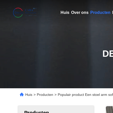
Huis
Over ons
Producten
D
Huis
>
Producten
>
Populair product Een stoel arm s
Producten