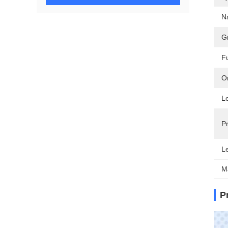
N
Gr
Fu
O
Le
Pr
L
M
P