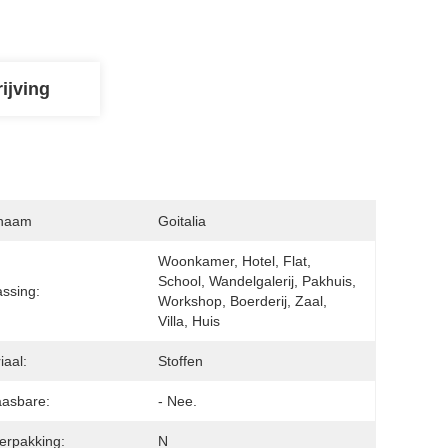
ijving
naam
Goitalia
Woonkamer, Hotel, Flat, 
School, Wandelgalerij, Pakhuis, 
ssing:
Workshop, Boerderij, Zaal, 
Villa, Huis
iaal:
Stoffen
asbare:
- Nee.
erpakking:
N