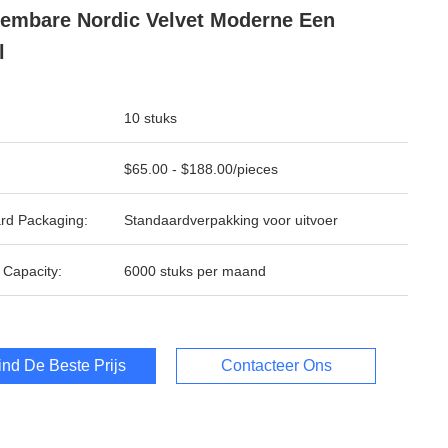
embare Nordic Velvet Moderne Een
l
10 stuks
$65.00 - $188.00/pieces
rd Packaging:
Standaardverpakking voor uitvoer
 Capacity:
6000 stuks per maand
ind De Beste Prijs
Contacteer Ons