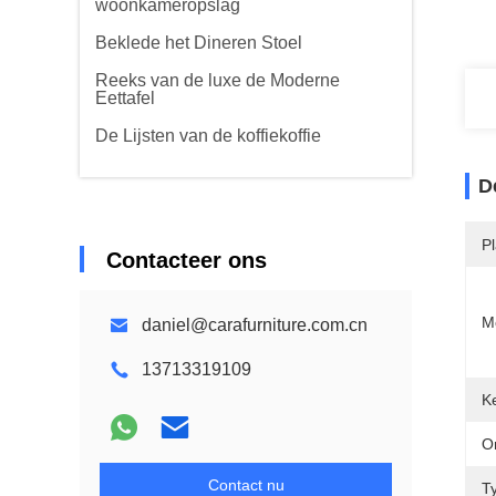
woonkameropslag
Beklede het Dineren Stoel
Reeks van de luxe de Moderne
Eettafel
De Lijsten van de koffiekoffie
D
P
Contacteer ons
M
daniel@carafurniture.com.cn
13713319109
K
On
Contact nu
T