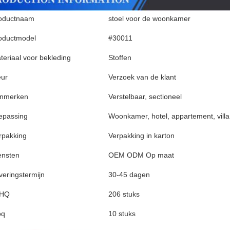
oductnaam
stoel voor de woonkamer
oductmodel
#30011
teriaal voor bekleding
Stoffen
eur
Verzoek van de klant
nmerken
Verstelbaar, sectioneel
epassing
Woonkamer, hotel, appartement, villa
rpakking
Verpakking in karton
ensten
OEM ODM Op maat
veringstermijn
30-45 dagen
0HQ
206 stuks
oq
10 stuks