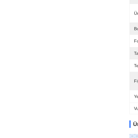
Ü
B
F
T
T
Fi
Y
V
Ü