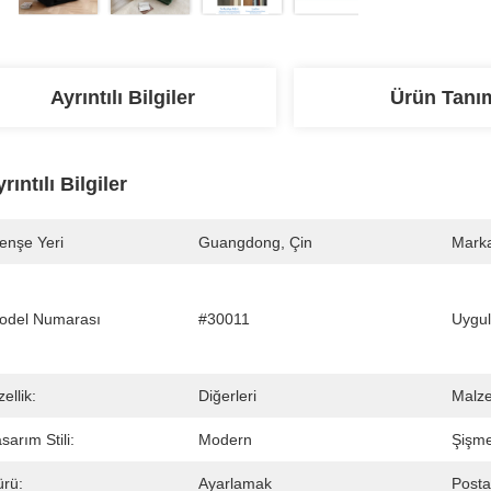
Ayrıntılı Bilgiler
Ürün Tanı
rıntılı Bilgiler
enşe Yeri
Guangdong, Çin
Marka
odel Numarası
#30011
Uygu
ellik:
Diğerleri
Malz
sarım Stili:
Modern
Şişme
ürü:
Ayarlamak
Posta