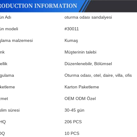
ün Adı
oturma odası sandalyesi
ün modeli
#30011
şlama malzemesi
Kumaş
nk
Müşterinin talebi
llik
Düzenlenebilir, Bölümsel
gulama
Oturma odası, otel, daire, villa, ofis
ketleme
Karton Paketleme
zmet
OEM ODM Özel
slim süresi
30-45 gün
0HQ
206 PCS
OQ
10 PCS