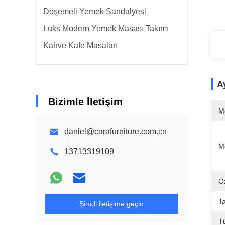
Döşemeli Yemek Sandalyesi
Lüks Modern Yemek Masası Takımı
Kahve Kafe Masaları
Ay
Bizimle İletişim
M
daniel@carafurniture.com.cn
M
13713319109
Öz
Ta
Şimdi iletişime geçin
T