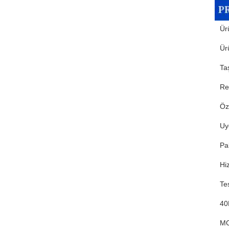
Ür
Ür
Ta
Re
Öze
Uy
Pa
Hi
Te
4
M