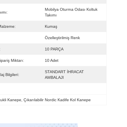
Mobilya Oturma Odası Koltuk 
nımı:
Takımı
Malzeme:
Kumaş
:
Özelleştirilmiş Renk
:
10 PARÇA
ipariş Miktarı:
10 Adet
STANDART İHRACAT 
j Bilgileri:
AMBALAJI
tukli Kanepe
, 
Çıkarılabilir Nordic Kadife Kol Kanepe