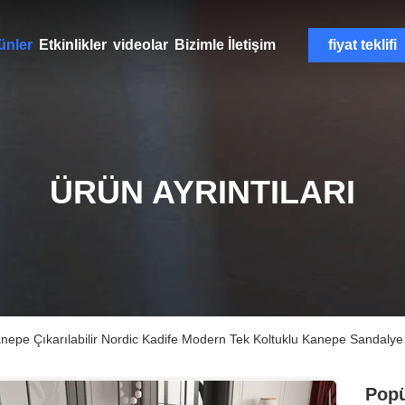
ünler
Etkinlikler
videolar
Bizimle İletişim
fiyat teklifi
ÜRÜN AYRINTILARI
anepe Çıkarılabilir Nordic Kadife Modern Tek Koltuklu Kanepe Sandalye
Popü