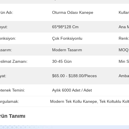
rün Adı:
Oturma Odası Kanepe
Kulla
oyut:
65*98*128 Cm
Ana 
onksiyon:
Çok Fonksiyonlu
Renk
asarım:
Modern Tasarım
MOQ
eslimat Zamanı:
30-45 Gün
Min S
yat:
$65.00 - $188.00/pieces
Ambala
etenek Temini:
Aylık 6000 Adet / Adet
urgulamak:
Modern Tek Kollu Kanepe
, 
Tek Koltuklu Kol
rün Tanımı