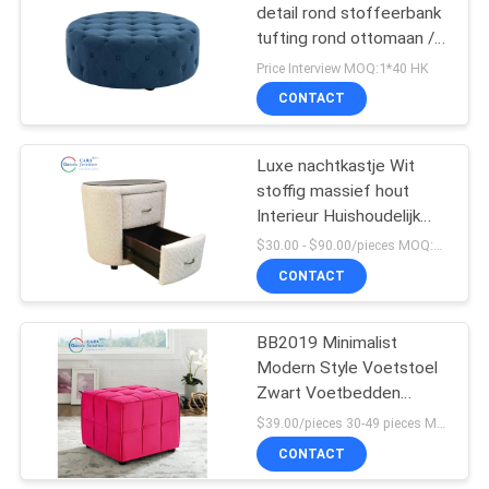
detail rond stoffeerbank
tufting rond ottomaan /
13
sofa set salontafel
Price Interview MOQ:1*40 HK
Trek Laagmatras
CONTACT
terug
Luxe nachtkastje Wit
stoffig massief hout
Interieur Huishoudelijk
meubilair Moderne
$30.00 - $90.00/pieces MOQ:10 stuks
slaapkamer Bedside
CONTACT
56
Table
Moderne Enige
BB2019 Minimalist
Modern Style Voetstoel
Seater-Stoel
Zwart Voetbedden
Vierkante Stoffen Bank
$39.00/pieces 30-49 pieces MOQ:30 stuks
Ottomaans
CONTACT