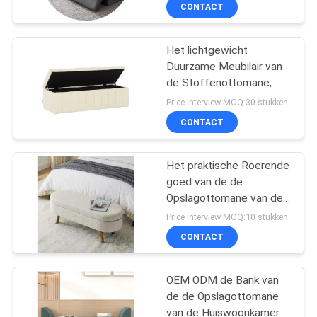
Flat
KWALITEITSCONTROLE
CONTACT
CONTACT
Het lichtgewicht
28
Duurzame Meubilair van
DE
de Stoffenottomane,
Elektrische Recliner-
V.S.
Antiwear Ottomane van
Price Interview MOQ:30 stukken
Bank
de Leefruimtenopslag
CONTACT
NIEUWS
Het praktische Roerende
goed van de de
GEVALLEN
Opslagottomane van de
69
Zitkamerwoonkamer met
Price Interview MOQ:10 stukken
Vier Benen
VERZOEK
De Bank van de
CONTACT
OM EEN
luxehoek
CITAAT
OEM ODM de Bank van
de de Opslagottomane
van de Huiswoonkamer