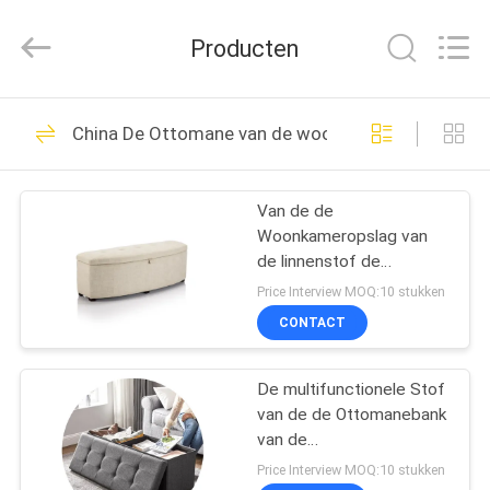
-
2026
Cara
Producten
Furniture
Limited.
All
Rights
Reserved.
HUIS
108
China De Ottomane van de woonkameropslag
De Banken van het
PRODUCTEN
huismeubilair
Van de de
Woonkameropslag van
VIDEO'S
de linnenstof de
Ottomane Antikras
Price Interview MOQ:10 stukken
Multiscene
ONGEVEER
CONTACT
270
ONS
Het vouwen van
De multifunctionele Stof
van de de Ottomanebank
FABRIEKSREIS
Sofa Bed
van de
Woonkameropslag voor
Price Interview MOQ:10 stukken