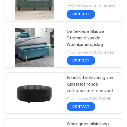
SITEMAP
met 2 Laden
Price Interview MOQ:10 stukken
CONTACT
53
PRIVACYBELEID
Modulaire
De beklede Blauwe
Ottomane van de
Sectionele Bank
Woonkameropslag
Praktisch voor
Price Interview MOQ:10 stukken
Huisbureau
CONTACT
Fabriek Toelevering van
24
kunststof ronde
voetstoel met een voet
Moderne Leerbank
Price Interview MOQ:1*40 HK
CONTACT
Woningmeubilair knop