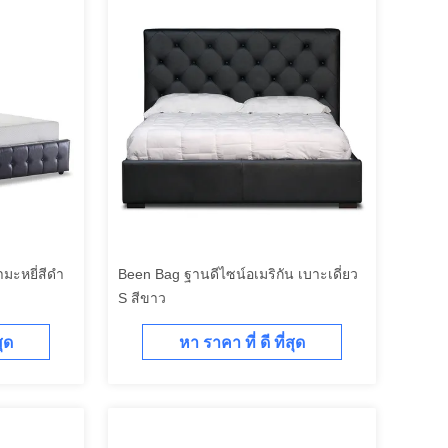
มะหยี่สีดำ
Been Bag ฐานดีไซน์อเมริกัน เบาะเดี่ยว
S สีขาว
สุด
หา ราคา ที่ ดี ที่สุด