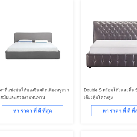
คาที่แข่งขันได้ของจีนผลิตเตียงหรูหรา
Double S พร้อมโต๊ะและลิ้นชั
นสมัยและสวยงามทนทาน
เตียงหุ้มโครงสูง
หา ราคา ที่ ดี ที่สุด
หา ราคา ที่ ดี ที่