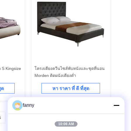
็ก S Kingsize
โครงเตียงควีนไซส์พับหนังและชุดที่นอน
Morden ติดผนังเตียงต่ำ
สุด
หา ราคา ที่ ดี ที่สุด
fanny
6
7
8
10:06 AM