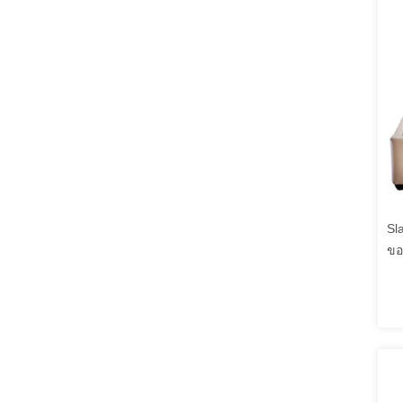
Sl
ขอ