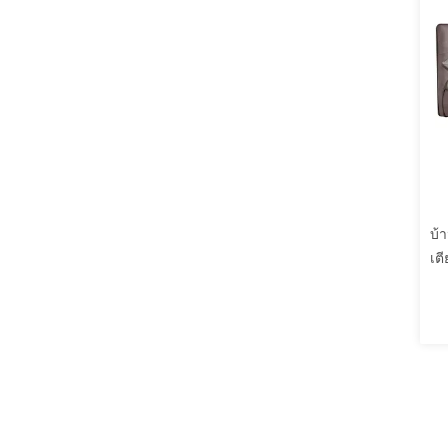
บ้
เต