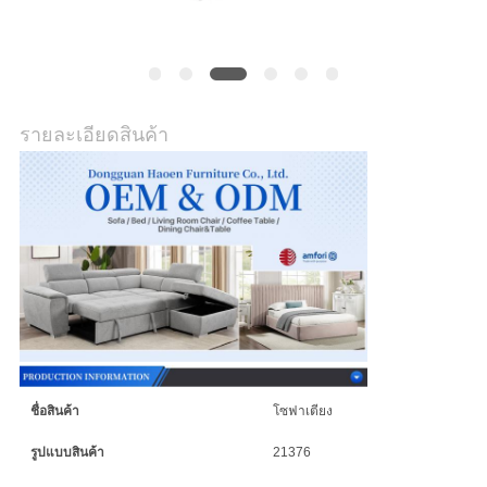
กรณี
ขอ
รายละเอียดสินค้า
ใบ
เสนอ
ราคา
แผนผัง
ชื่อสินค้า
โซฟาเตียง
เว็บไซต์
รูปแบบสินค้า
21376