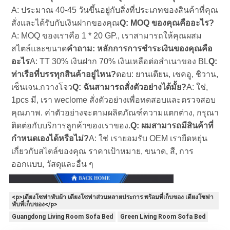
A: ประมาณ 40-45 วันขึ้นอยู่กับสิ่งที่ประเภทของสินค้าที่คุณ
สั่งและได้รับกับเงินฝากของคุณ
Q: MOQ ของคุณคืออะไร?
A: MOQ ของเราคือ 1 * 20 GP., เราสามารถให้คุณผสม
สไตล์และขนาด
คําถาม: หลักการการชําระเงินของคุณคือ
อะไร
A: TT 30% เงินฝาก 70% เงินเหลือต่อสําเนาของ BL
Q: 
ท่าเรือที่บรรทุกสินค้าอยู่ไหน?
ตอบ: ยานเตียน, เชคอู, ชิวาน, 
เซ็นเจน.กวางโจว
Q: ฉันสามารถสั่งตัวอย่างได้มั้ย?
A: ใช่, 
1pcs มี, เรา weclome สั่งตัวอย่างเพื่อทดสอบและตรวจสอบ
คุณภาพ. ค่าตัวอย่างจะตามผลิตภัณฑ์ความแตกต่าง, กรุณา
ติดต่อกับบริการลูกค้าของเราของ.
Q: ผมสามารถมีสินค้าที่
กําหนดเองได้หรือไม่?
A: ใช่ เรายอมรับ OEM เรายืดหยุ่น
เกี่ยวกับสไตล์ของคุณ ราคาเป้าหมาย, ขนาด, สี, การ
ออกแบบ, วัสดุและอื่น ๆ
<p>เตียงโซฟาพับผ้า เตียงโซฟาส่วนหลายประการ พร้อมที่เก็บของ เตียงโซฟา
พับที่เก็บของ</p>
Guangdong Living Room Sofa Bed
Green Living Room Sofa Bed