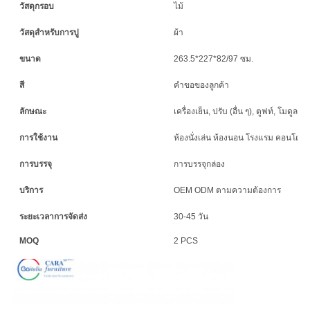
นโยบาย
วัสดุกรอบ
ไม้
วัสดุสําหรับการปู
ผ้า
ความ
ขนาด
263.5*227*82/97 ซม.
เป็น
สี
คําขอของลูกค้า
ส่วน
ลักษณะ
เครื่องเย็น, ปรับ (อื่น ๆ), ตูฟท์, โมดูล, พั
ตัว
การใช้งาน
ห้องนั่งเล่น ห้องนอน โรงแรม คอนโด วิ
การบรรจุ
การบรรจุกล่อง
บริการ
OEM ODM ตามความต้องการ
ระยะเวลาการจัดส่ง
30-45 วัน
MOQ
2 PCS