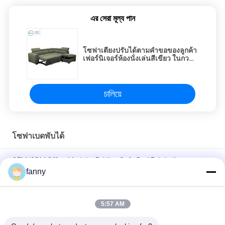
এর সেরা মূল্য পান
โซฟาเตียงปรับได้ตามคําขอของลูกค้า
เฟอร์นิเจอร์ห้องนั่งเล่นสีเขียว ในกวน
ดง
চালিয়ে
โซฟาเบดพับได้
OEM/ODM Office Modular Folding Sofa Bed Fabric วัสดุ
223x143x80CM
fanny
30005 โซฟาเบดพับได้เอนกประสงค์, ห้องนั่งเล่นโซฟาปรับนอนได้
5:57 AM
ห้องนั่งเล่นโซฟาเบดพับได้สไตล์โมเดิร์นระบายอากาศได้