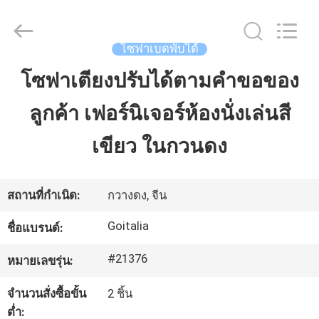
2023
-
2026
Cara
Furniture
โซฟาเบดพับได้
Limited.
All
Rights
โซฟาเตียงปรับได้ตามคําขอของ
บ้าน
Reserved.
ลูกค้า เฟอร์นิเจอร์ห้องนั่งเล่นสี
สินค้า
เขียว ในกวนดง
วิดีโอ
สถานที่กำเนิด:
กวางดง, จีน
Goitalia
ชื่อแบรนด์:
เกี่ยว
#21376
หมายเลขรุ่น:
กับ
จำนวนสั่งซื้อขั้น
2 ชิ้น
เรา
ต่ำ: