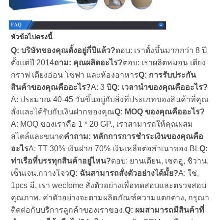
หัวข้อไปตรงนี้
Q: บริษัทของคุณตั้งอยู่กี่ปีแล้ว?
ตอบ: เราตั้งขึ้นมากกว่า 8 ปี
ตั้งแต่ปี 2014
ถาม: คุณผลิตอะไร?
ตอบ: เราผลิตหมอน เตียง
กราฟ เตียงอ่อน โซฟา และห้องอาหาร
Q: การรับประกัน
สินค้าของคุณคืออะไร?
A: 3 ปี
Q: เวลานําของคุณคืออะไร?
A: ประมาณ 40-45 วันขึ้นอยู่กับสิ่งที่ประเภทของสินค้าที่คุณ
สั่งและได้รับกับเงินฝากของคุณ
Q: MOQ ของคุณคืออะไร?
A: MOQ ของเราคือ 1 * 20 GP., เราสามารถให้คุณผสม
สไตล์และขนาด
คําถาม: หลักการการชําระเงินของคุณคือ
อะไร
A: TT 30% เงินฝาก 70% เงินเหลือต่อสําเนาของ BL
Q: 
ท่าเรือที่บรรทุกสินค้าอยู่ไหน?
ตอบ: ยานเตียน, เชคอู, ชิวาน, 
เซ็นเจน.กวางโจว
Q: ฉันสามารถสั่งตัวอย่างได้มั้ย?
A: ใช่, 
1pcs มี, เรา weclome สั่งตัวอย่างเพื่อทดสอบและตรวจสอบ
คุณภาพ. ค่าตัวอย่างจะตามผลิตภัณฑ์ความแตกต่าง, กรุณา
ติดต่อกับบริการลูกค้าของเราของ.
Q: ผมสามารถมีสินค้าที่