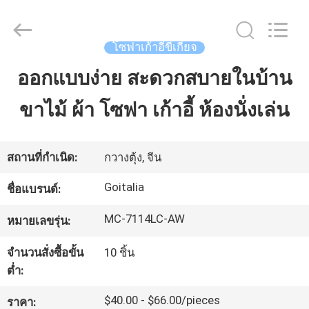
2023
-
2026
Cara
Furniture
โซฟาเก้าอี้ขี้เกียจ
Limited.
All
Rights
ออกแบบง่าย สะดวกสบายในบ้าน
บ้าน
Reserved.
ขาไม้ ผ้า โซฟา เก้าอี้ ห้องนั่งเล่น
สินค้า
สถานที่กำเนิด:
กวางตุ้ง, จีน
วิดีโอ
Goitalia
ชื่อแบรนด์:
MC-7114LC-AW
หมายเลขรุ่น:
เกี่ยว
จำนวนสั่งซื้อขั้น
10 ชิ้น
กับ
ต่ำ:
เรา
$40.00 - $66.00/pieces
ราคา: