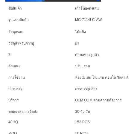
นโยบาย
ชื่อสินค้า
เก้าอี้ห้องนั่งเล่น
ความ
รูปแบบสินค้า
MC-7114LC-AW
เป็น
วัสดุกรอบ
ไม้แข็ง
ส่วน
วัสดุสําหรับการปู
ผ้า
สี
คําขอของลูกค้า
ตัว
ลักษณะ
ปรับ, ส่วน
การใช้งาน
ห้องนั่งเล่น โรงแรม คอนโด วิลล่า สําน
การบรรจุ
การบรรจุกล่อง
บริการ
OEM ODM ตามความต้องการ
ระยะเวลาการจัดส่ง
30-45 วัน
40HQ
153 PCS
MOQ
10 PCS