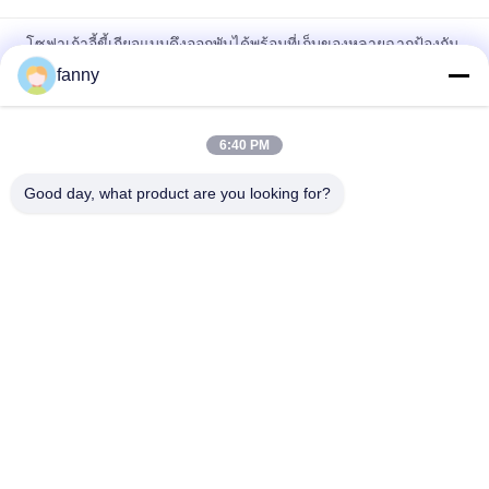
โซฟาเก้าอี้ขี้เกียจแบบดึงออกพับได้พร้อมที่เก็บของหลายฉากป้องกัน
การซีดจาง
fanny
โซฟาเก้าอี้ขี้เกียจหมุนระบายอากาศสวมทนป้องกันรอยขีดข่วน
6:40 PM
เก้าอี้โซฟาผ้าที่ทนทาน, โซฟาโซฟาที่นั่งเดี่ยวป้องกันการขัดถู
Good day, what product are you looking for?
หมวดหมู่ยอดนิยม
ทั้งหมด
โซฟาเฟอร์นิเจอร์ใน
โซฟาเบดพับได้
บ้าน
โซฟาปรับเอนไฟฟ้า
โซฟาเข้ามุมสุดหรู
โซฟาหนังสไตล์โม
โซฟาแบบแยกส่วน
เดิร์น