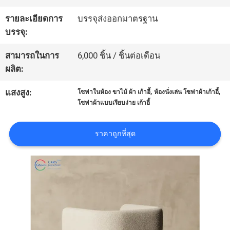
รายละเอียดการ
บรรจุส่งออกมาตรฐาน
ทัวร์
บรรจุ:
โรงงาน
สามารถในการ
6,000 ชิ้น / ชิ้นต่อเดือน
ผลิต:
ควบคุม
,
,
แสงสูง:
โซฟาในห้อง ขาไม้ ผ้า เก้าอี้
ห้องนั่งเล่น โซฟาผ้าเก้าอี้
โซฟาผ้าแบบเรียบง่าย เก้าอี้
คุณภาพ
ราคาถูกที่สุด
ติดต่อ
เรา
ข่าว