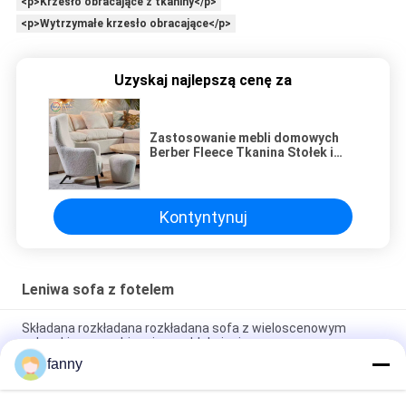
<p>Krzesło obracające z tkaniny</p>
<p>Wytrzymałe krzesło obracające</p>
Uzyskaj najlepszą cenę za
Zastosowanie mebli domowych
Berber Fleece Tkanina Stołek i
miękka kanapa Krzesła do salonu
Kontyntynuj
Leniwa sofa z fotelem
Składana rozkładana rozkładana sofa z wieloscenowym
schowkiem zapobiegającym blaknięciu
fanny
Oddychająca, obrotowa, leniwa sofa, odporna na zużycie,
odporna na zadrapania