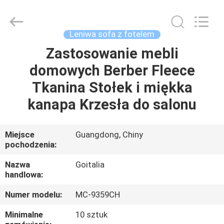
2026
Cara
Furniture
Limited.
All
Leniwa sofa z fotelem
Rights
Reserved.
Zastosowanie mebli
DOM
domowych Berber Fleece
PRODUKTY
Tkanina Stołek i miękka
kanapa Krzesła do salonu
FILMY
Miejsce
Guangdong, Chiny
pochodzenia:
O
NAS
Nazwa
Goitalia
handlowa:
WYCIECZKA
Numer modelu:
MC-9359CH
PO
Minimalne
10 sztuk