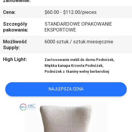
zamówienie:
FABRYCE
Cena:
$60.00 - $112.00/pieces
KONTROLA
Szczegóły
STANDARDOWE OPAKOWANIE
pakowania:
EKSPORTOWE
JAKOŚCI
Możliwość
6000 sztuk / sztuk miesięcznie
Supply:
SKONTAKTUJ
High Light:
,
SIĘ
Zastosowanie mebli do domu Podnóżek
,
Miękka kanapa Krzesła Podnóżek
Z
Podnóżek z tkaniny wełny berberskiej
NAMI
NAJLEPSZA CENA
AKTUALNOŚCI
SPRAWY