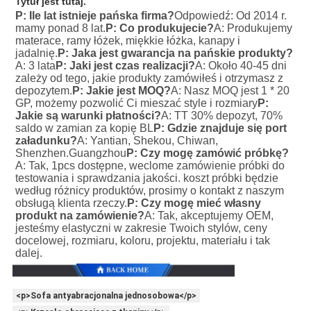
Tytuł jest tutaj.
P: Ile lat istnieje pańska firma?
Odpowiedź: Od 2014 r. 
mamy ponad 8 lat.
P: Co produkujecie?
A: Produkujemy 
materace, ramy łóżek, miękkie łóżka, kanapy i 
jadalnię.
P: Jaka jest gwarancja na pańskie produkty?
A: 3 lata
P: Jaki jest czas realizacji?
A: Około 40-45 dni 
zależy od tego, jakie produkty zamówiłeś i otrzymasz z 
depozytem.
P: Jakie jest MOQ?
A: Nasz MOQ jest 1 * 20 
GP, możemy pozwolić Ci mieszać style i rozmiary
P: 
Jakie są warunki płatności?
A: TT 30% depozyt, 70% 
saldo w zamian za kopię BL
P: Gdzie znajduje się port 
załadunku?
A: Yantian, Shekou, Chiwan, 
Shenzhen.Guangzhou
P: Czy mogę zamówić próbkę?
A: Tak, 1pcs dostępne, weclome zamówienie próbki do 
testowania i sprawdzania jakości. koszt próbki będzie 
według różnicy produktów, prosimy o kontakt z naszym 
obsługą klienta rzeczy.
P: Czy mogę mieć własny 
produkt na zamówienie?
A: Tak, akceptujemy OEM, 
jesteśmy elastyczni w zakresie Twoich stylów, ceny 
docelowej, rozmiaru, koloru, projektu, materiału i tak 
dalej.
<p>Sofa antyabracjonalna jednosobowa</p>