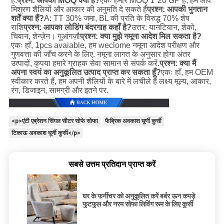
है.
प्रश्न: आपका MOQ क्या है?
एकः हमारे MOQ 1*20 GP है, हम आप 
मिश्रण शैलियों और आकार की अनुमति दे सकते हैं
प्रश्न: आपकी भुगतान 
शर्तें क्या हैं?
A: TT 30% जमा, BL की प्रति के विरुद्ध 70% शेष 
राशि
प्रश्न: आपका लोडिंग बंदरगाह कहाँ है?
उत्तर: यानटियान, शेको, 
चिवान, शेन्ज़ेन। गुआंगज़ौ
प्रश्न: क्या मुझे नमूना आदेश मिल सकता है?
एकः हाँ, 1pcs avaiable, हम weclome नमूना आदेश परीक्षण और 
गुणवत्ता की जाँच करने के लिए. नमूना लागत के अनुसार होगा अंतर 
उत्पादों, कृपया हमारे ग्राहक सेवा सामान से संपर्क करें.
प्रश्न: क्या मैं 
अपना स्वयं का अनुकूलित उत्पाद प्राप्त कर सकता हूँ?
एकः हाँ, हम OEM 
स्वीकार करते हैं, हम अपनी शैलियों के बारे में लचीले हैं लक्ष्य मूल्य, आकार, 
रंग, डिजाइन, सामग्री और इतने पर.
<p>एंटी एब्रेशन सिंगल सीटर सोफे सोफा
फैब्रिक अवकाश घूर्णी कुर्सी
टिकाऊ अवकाश घूर्णी कुर्सी</p>
सबसे उत्तम प्रतिदान प्राप्त करें
घर के फर्नीचर को अनुकूलित करें बर्बर ऊन कपड़े
फुटफुल और नरम सोफा लिविंग रूम के लिए कुर्सी