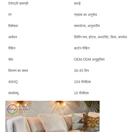
टेपेस्ट्री सामग्री
कपड़े
रंग
ग्राहक का अनुरोध
विशेषता
समायोज्य, अनुभागीय
आवेदन
लिविंग रूम, होटल, अपार्टमेंट, विला, कार्यालय
पैकिंग
कार्टन पैकिंग
सेवा
OEM ODM अनुकूलित
वितरण का समय
30-45 दिन
40HQ
104 पीसीएस
एमओक्यू
10 पीसीएस