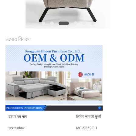
उद्धरण
का
अनुरोध
करें
उत्पाद विवरण
साइटमैप
गोपनीयता
नीति
उत्पाद का नाम
लिविंग रूम की कुर्सी
उत्पाद मॉडल
MC-9359CH