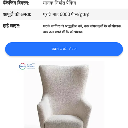
पैकेजिंग विवरण:
मानक निर्यात पैकिंग
भ्रमण
आपूर्ति की क्षमता:
प्रति माह 6000 पीस/टुकड़े
गुणवत्ता
हाई लाइट:
,
,
घर के फर्नीचर को अनुकूलित करें
नरम सोफा कुर्सी पैर की पोशाक
बर्बर ऊन कपड़े की पैर की पोशाक
नियंत्रण
सबसे अच्छी कीमत
संपर्क
करें
समाचार
मामलों
एक