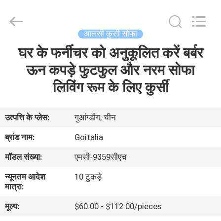
2026
Cara
Furniture
Limited.
All
आलसी कुर्सी सोफ़ा
Rights
Reserved.
घर के फर्नीचर को अनुकूलित करें बर्बर
घर
ऊन कपड़े फुटफुल और नरम सोफा
उत्पादों
लिविंग रूम के लिए कुर्सी
वीडियो
उत्पत्ति के प्लेस:
गुआंग्डोंग, चीन
ब्रांड नाम:
Goitalia
हमारे
मॉडल संख्या:
एमसी-9359सीएच
बारे
न्यूनतम आदेश
10 टुकड़े
में
मात्रा:
मूल्य:
$60.00 - $112.00/pieces
कारखाना