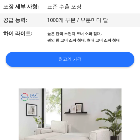
포장 세부 사항:
표준 수출 포장
리
에
공급 능력:
1000개 부분 / 부분마다 달
대
,
하이 라이트:
높은 탄력 스펀지 코너 소파 침대
,
편안 한 코너 소파 침대
현대 코너 소파 침대
하
여
최고의 가격
공
장
여
행