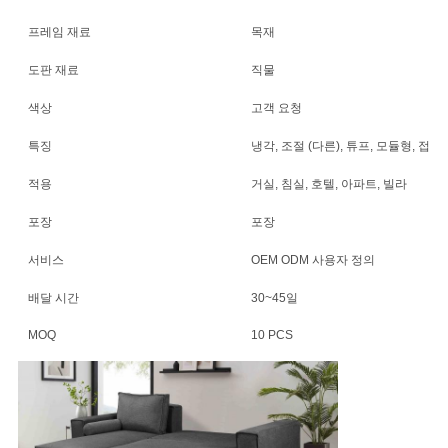
스
프레임 재료
목재
도판 재료
직물
경
색상
고객 요청
우
특징
냉각, 조절 (다른), 튜프, 모듈형, 접는
인
적용
거실, 침실, 호텔, 아파트, 빌라
포장
포장
용
서비스
OEM ODM 사용자 정의
문
배달 시간
30~45일
을
MOQ
10 PCS
요
구
하