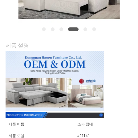
품
질
관
리
제품 설명
연
락
주
세
요
제품 이름
소파 침대
뉴
제품 모델
#21141