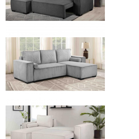
세
요
사
이
트
맵
개
인
정
보