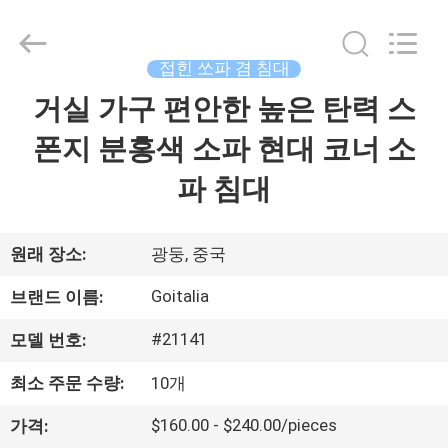
협
정
supplier.
Copyright
©
접힌 쏘파 겸 침대
2023
-
2026
거실 가구 편안한 높은 탄력 스
집
Cara
Furniture
Limited.
폰지 분홍색 소파 현대 코너 소
All
Rights
제
Reserved.
파 침대
품
원래 장소:
광둥, 중국
비
Goitalia
브랜드 이름:
디
#21141
모델 번호:
오
최소 주문 수량:
10개
$160.00 - $240.00/pieces
가격:
우