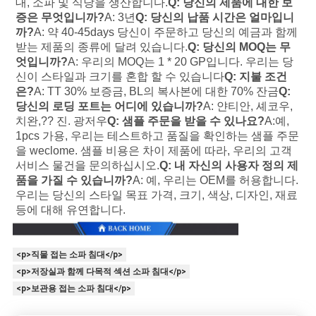
대, 소파 및 식당을 생산합니다.
Q: 당신의 제품에 대한 보
증은 무엇입니까?
A: 3년
Q: 당신의 납품 시간은 얼마입니
까?
A: 약 40-45days 당신이 주문하고 당신의 예금과 함께
받는 제품의 종류에 달려 있습니다.
Q: 당신의 MOQ는 무
엇입니까?
A: 우리의 MOQ는 1 * 20 GP입니다. 우리는 당
신이 스타일과 크기를 혼합 할 수 있습니다
Q: 지불 조건
은?
A: TT 30% 보증금, BL의 복사본에 대한 70% 잔금
Q: 
당신의 로딩 포트는 어디에 있습니까?
A: 얀티안, 셰코우, 
치완,?? 진. 광저우
Q: 샘플 주문을 받을 수 있나요?
A:예, 
1pcs 가용, 우리는 테스트하고 품질을 확인하는 샘플 주문
을 weclome. 샘플 비용은 차이 제품에 따라, 우리의 고객 
서비스 물건을 문의하십시오.
Q: 내 자신의 사용자 정의 제
품을 가질 수 있습니까?
A: 예, 우리는 OEM를 허용합니다. 
우리는 당신의 스타일 목표 가격, 크기, 색상, 디자인, 재료 
등에 대해 유연합니다.
<p>직물 접는 소파 침대</p>
<p>저장실과 함께 다목적 섹션 소파 침대</p>
<p>보관용 접는 소파 침대</p>