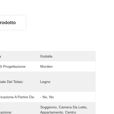
rodotto
a
Goitalia
 Di Progettazione:
Morden
iale Del Telaio:
Legno
icazione A Partire Da:
- No, No.
Soggiorno, Camera Da Letto, 
cazione:
Appartamento, Centro 