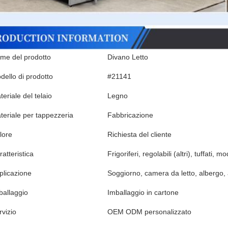
me del prodotto
Divano Letto
dello di prodotto
#21141
eriale del telaio
Legno
teriale per tappezzeria
Fabbricazione
lore
Richiesta del cliente
atteristica
Frigoriferi, regolabili (altri), tuffati, m
plicazione
Soggiorno, camera da letto, albergo, 
ballaggio
Imballaggio in cartone
rvizio
OEM ODM personalizzato