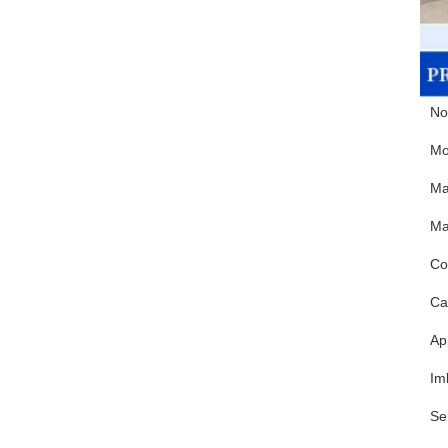
No
Mo
Mat
Ma
Co
Car
Ap
Im
Se