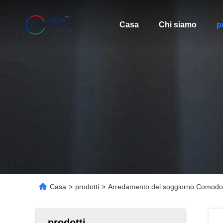
Casa
Chi siamo
p
Casa
>
prodotti
>
Arredamento del soggiorno Comodo 
prodotti