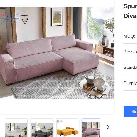
Spug
Diva
MOQ:
Prezzo
Standa
Supply
Ott