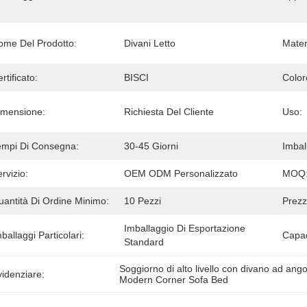
ome Del Prodotto:
Divani Letto
Mater
rtificato:
BISCI
Color
imensione:
Richiesta Del Cliente
Uso:
empi Di Consegna:
30-45 Giorni
Imbal
rvizio:
OEM ODM Personalizzato
MOQ
uantità Di Ordine Minimo:
10 Pezzi
Prezz
Imballaggio Di Esportazione 
ballaggi Particolari:
Capac
Standard
Soggiorno di alto livello con divano ad ang
idenziare:
Modern Corner Sofa Bed