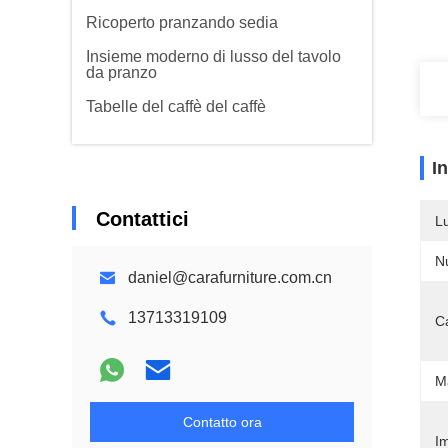
Ricoperto pranzando sedia
Insieme moderno di lusso del tavolo
da pranzo
Tabelle del caffè del caffè
I
Contattici
L
N
daniel@carafurniture.com.cn
13713319109
Ca
M
Contatto ora
Im