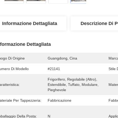
Informazione Dettagliata
Descrizione Di P
nformazione Dettagliata
uogo Di Origine
Guangdong, Cina
Marc
umero Di Modello
#21141
Stile
Frigorifero, Regolabile (altro), 
ratteristica:
Estendibile, Tuffato, Modulare, 
Mater
Pieghevole
ateriale Per Tappezzeria:
Fabbricazione
Fabbr
ballaggio Della Posta:
N
Appli