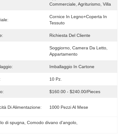
Commerciale, Agriturismo, Villa
Cornice In Legno+coperta In 
iale:
Tessuto
e:
Richiesta Del Cliente
Soggiorno, Camera Da Letto, 
Appartamento
laggio:
Imballaggio In Cartone
:
10 Pz.
o:
$160.00 - $240.00/pieces
ità Di Alimentazione:
1000 Pezzi Al Mese
olo di spugna
, 
Comodo divano d'angolo
, 