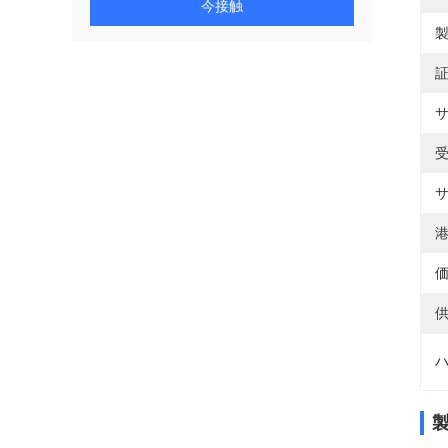
今接触
製
証
サ
受
サ
港
価
供
ハ