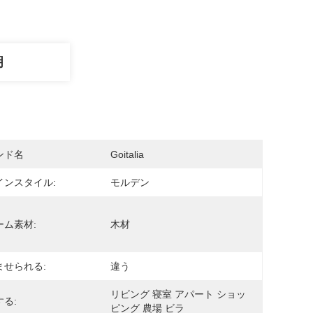
明
ンド名
Goitalia
インスタイル:
モルデン
ーム素材:
木材
ませられる:
違う
リビング 寝室 アパート ショッ
る:
ピング 農場 ビラ