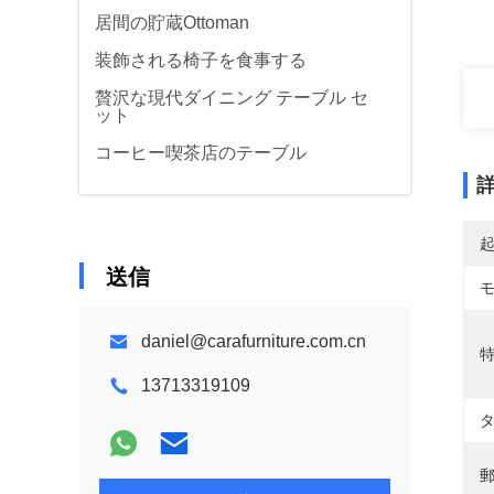
居間の貯蔵Ottoman
装飾される椅子を食事する
贅沢な現代ダイニング テーブル セ
ット
コーヒー喫茶店のテーブル
送信
daniel@carafurniture.com.cn
特
13713319109
タ
郵