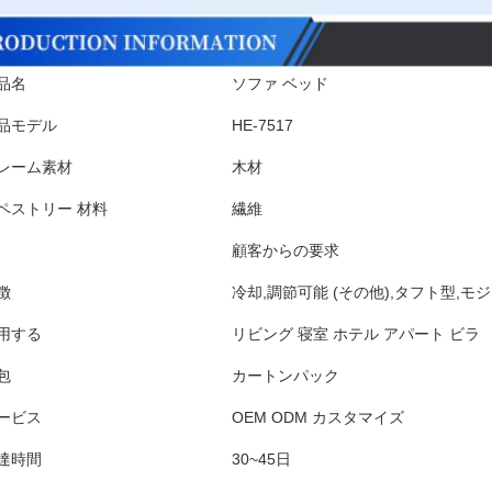
品名
ソファ ベッド
品モデル
HE-7517
レーム素材
木材
ペストリー 材料
繊維
顧客からの要求
徴
冷却,調節可能 (その他),タフト型,モ
用する
リビング 寝室 ホテル アパート ビラ
包
カートンパック
ービス
OEM ODM カスタマイズ
達時間
30~45日