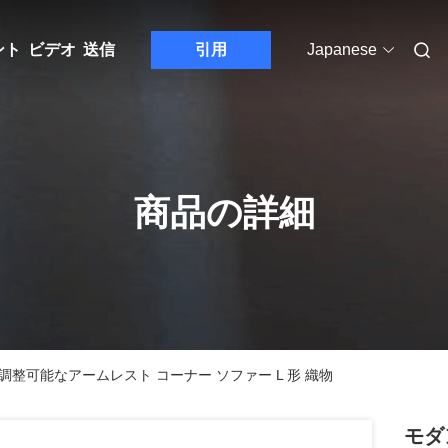
ント
ビデオ
送信
引用
Japanese
商品の詳細
調整可能なアームレスト コーナー ソファー L 形 織物
モダ