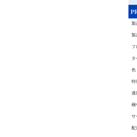
製
製
フ
タ
色
特
適
梱
サ
配