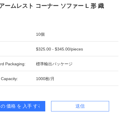
アームレスト コーナー ソファー L 形 織
10個
$325.00 - $345.00/pieces
rd Packaging:
標準輸出パッケージ
 Capacity:
1000枚/月
 の 価格 を 入手 する
送信