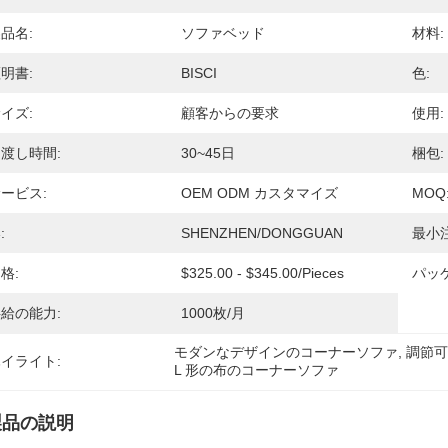
品名:
ソファベッド
材料:
明書:
BISCI
色:
イズ:
顧客からの要求
使用:
渡し時間:
30~45日
梱包:
ービス:
OEM ODM カスタマイズ
MOQ
:
SHENZHEN/DONGGUAN
最小
格:
$325.00 - $345.00/pieces
パッ
給の能力:
1000枚/月
モダンなデザインのコーナーソファ
, 
調節
イライト:
L 形の布のコーナーソファ
製品の説明