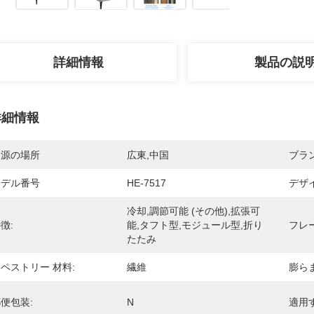
詳細情報
製品の説
詳細情報
起源の場所
広東,中国
ブラ
モデル番号
HE-7517
デザ
冷却,調節可能 (その他),拡張可
徴:
能,タフト型,モジュール型,折り
フレ
たたみ
ペストリー 材料:
繊維
膨ら
便包装:
N
適用す