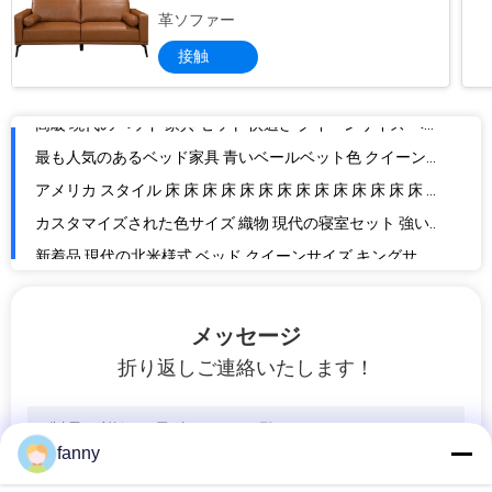
最新のデザイン 豪華ベッドセット クイーンサイズ モダン 床具 床具 ホテルの寝室
革ソファー
ヨーロッパ ロイヤルスタイル 豪華なタフテッド モダンな寝室セット ベッド 木の枠 床 寝具 ホテルの寝室
接触
海軍のベールベット 豪華ベッドの家具 クイーン・キング フルサイズベッド ツフツとネジのデザイン ホテル ベッドルーム
高級 現代のベッド 家具 セット 快適さ クイーンサイズ ベッド ボタン ツフテッド デザイン 木製 脚 ベッド ホテル ベッドルーム
最も人気のあるベッド家具 青いベールベット色 クイーンサイズのベッド ホテルの寝室のためのパネルベッド
アメリカ スタイル 床 床 床 床 床 床 床 床 床 床 床 床 床 床 床 床 床 床 床 床 床 床 床 床 床 床 床 床 床 床 床 床 床 床 床 床 床 床 床 床 床 床 床 床 床 床 床 床 床 床 床 床 床 床 床 床 床 床 床 床 床 床 床 床 床 床 床 床 床 床 床 床 床 床 床 床 床 床 床 床 床 床 床 床 床 床 床 床 床 床 床 床 床 床 床 床 床 床 床 床 床 床
カスタマイズされた色サイズ 織物 現代の寝室セット 強い木造構造 ベッドフレーム ホテル 寝室のための王立ダブルベッド
新着品 現代の北米様式 ベッド クイーンサイズ キングサイズ 敷き布団 ベッド 高さ ベルベットヘッドボード ホテルの名声
LEDライト ハイエンド 現代のベッド家具 ホテルの寝室のためのボタンタフタデザインのベッドセット
最新の新デザイン LED 機能 質の高い高級 ベルヴェット プラットフォーム ベッド 寝室と暖房のための大きな引き出しと保管
メッセージ
新しいデザイン 現代のリビングルームの家具 エクビエントベースライト 本棚と引き出せるベッド機能 ソファセット
折り返しご連絡いたします！
CARA 3+1 ソファ ベッド リクライナー ソファ エア レザー ルックス 黒 カバータブル 折りたたみ椅子 寝具 座席 ソファ ベッド
モダンデザイン シンプル エレガンス 灰色 リビング 家具 ラウンジ 調節可能なヘッドレスタイヤ L 形ソファ チェアセット メダル
シンプル エレガンス 明るい赤色の革ソファ ラウンジ 標準 家具 パーティー リビング ソーファ シングル/ダブル
fanny
イタリア家具 モダン・クイーンソファー リビング・ルーム・家具 ベルベット・タフテッド・グレー・家具 ソファーセット 3+2 高級ソファー 座席