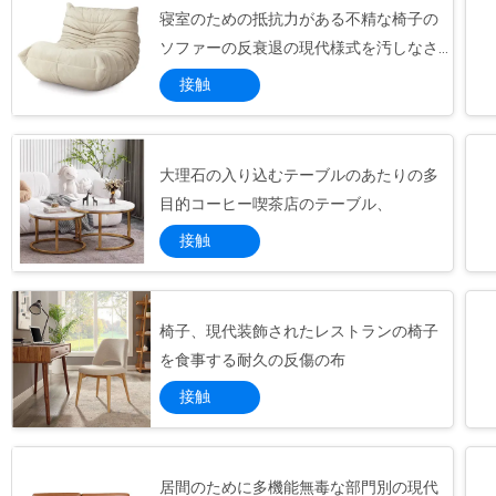
寝室のための抵抗力がある不精な椅子の
を堅持します - 高品質な製品低価格,高品質の
イ
サービス,最短の配達時間!...
ソファーの反衰退の現代様式を汚しなさ
バ
い
接触
シ
ー
大理石の入り込むテーブルのあたりの多
目的コーヒー喫茶店のテーブル、
ポ
接触
リ
シ
椅子、現代装飾されたレストランの椅子
ー
を食事する耐久の反傷の布
規
接触
約
居間のために多機能無毒な部門別の現代