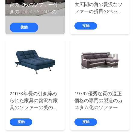
デ
大広間の角の贅沢なソ
家の北欧のソファー付
オ
ファーの折目のベッド
きのGOITALIA CARAの
の現代部門別のソファ
ソファーの折目のベッ
のイタリアの待ってい
ドのオフィス デザイナ
接触
接触
私
るソファー
ー ソファのソファー
達
に
つ
い
て
21073年長の引き締め
19792優秀な質の適正
られた家具の贅沢な家
価格の専門の製造のカ
具のソファーの美の受
スタム化のソファー
工
信の変換可能なソファ
ー
接触
接触
場