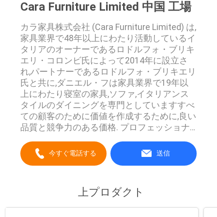
Cara Furniture Limited 中国 工場
要
カラ家具株式会社 (Cara Furniture Limited) は,
求
家具業界で48年以上にわたり活動しているイ
し
タリアのオーナーであるロドルフォ・ブリキ
エリ・コロンビ氏によって2014年に設立さ
な
れ,パートナーであるロドルフォ・ブリキエリ
氏と共に,ダニエル・フは家具業界で19年以
さ
上にわたり寝室の家具,ソファ,イタリアンス
タイルのダイニングを専門としていますすべ
い
ての顧客のために価値を作成するために,良い
品質と競争力のある価格. プロフェッショナ
ルで成熟したメーカーとして,私たちは私たち
地
の独自のR&D部門,生産ラインと販売チームを
今すぐ電話する
送信
図
持っています.我々はまた,私たちの顧客のニ
ーズを満たすために OEM協力モードを提供
し,二国間貿易の発展を促進します輸出会社と
上プロダクト
プ
して,私たちの製品は,ヨーロッパ,アメリカ,ア
ジアなど,世界の多くの国や地域に配達されて
ラ
います.私たちはシンプルで真のビジネス哲学