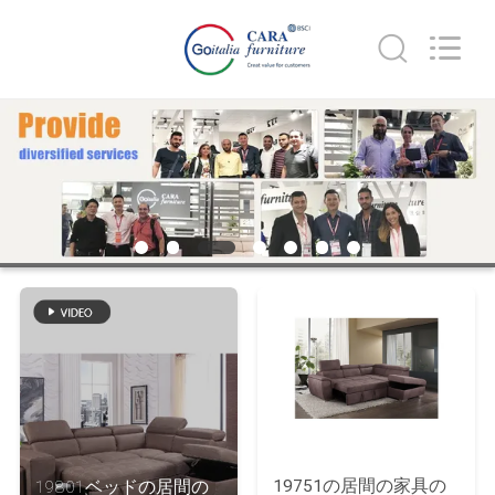
supplier.
Copyright
©
2023
-
2026
Cara
Furniture
家
Limited.
All
Rights
Reserved.
プ
ロ
ダ
ク
ト
ビ
19751の居間の家具の
19801ベッドの居間の