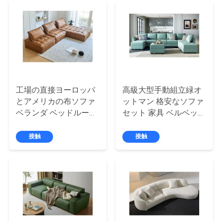
旅
行
品
質
工場の直接ヨーロッパ
高級大型手動組立緑オ
管
とアメリカの布ソファ
ットマン 格安なソファ
ベランダ ベッドルーム
セット 家具 ベルベット
理
テクノロジー 布 小さな
U 形 セクションソファ
家族ソファ ベッド 怠け
家庭ソファ
接触
接触
者 モジュール
接
触
米
国