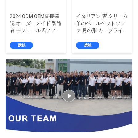
ニ
2024 ODM OEM直接確
イタリアン 雲 クリーム
認 オーダーメイド 製造
羊のベールベットソフ
ュ
者 モジュール式ソファ
ァ 月の形 カーブライト
ラブシート 3p 4s コー
ルックス ノルディック
ー
ドウェローグリーン 本
シェルパ 羊毛 現代のコ
接触
接触
ス
物の真皮ソファ
ーナーソファ ベッド
場
合
引
用
を