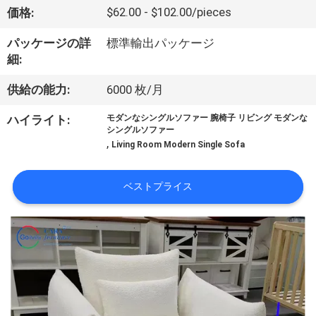
デ
$62.00 - $102.00/pieces
価格:
オ
パッケージの詳
標準輸出パッケージ
細:
私
供給の能力:
6000 枚/月
達
ハイライト:
モダンなシングルソファー 腕椅子 リビング モダンな
に
シングルソファー
,
Living Room Modern Single Sofa
つ
い
ベストプライス
て
工
場