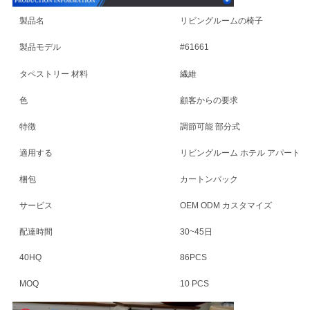
製品名
リビングルームの椅子
ニ
製品モデル
#61661
ュ
タペストリー 材料
繊維
ー
色
顧客からの要求
ス
特徴
調節可能 部分式
適用する
リビングルーム ホテル アパート 
場
梱包
カートンパック
合
サービス
OEM ODM カスタマイズ
配達時間
30~45日
引
40HQ
86PCS
用
MOQ
10 PCS
を