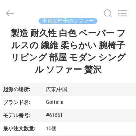
supplier.
Copyright
©
2023
-
不精な椅子のソファー
2026
Cara
Furniture
製造 耐久性 白色 ベーバー フ
家
Limited.
All
Rights
ルスの 繊維 柔らかい 腕椅子
Reserved.
プ
リビング 部屋 モダン シング
ロ
ル ソファー 贅沢
ダ
ク
起源の場所:
広東,中国
ト
Goitalia
ブランド名:
#61661
モデル番号:
ビ
最小注文数量:
10個