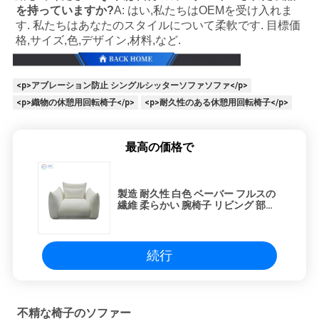
を持っていますか?
A: はい,私たちはOEMを受け入れま
す. 私たちはあなたのスタイルについて柔軟です. 目標価
格,サイズ,色,デザイン,材料,など.
<p>アブレーション防止 シングルシッターソファソファ</p>
<p>織物の休憩用回転椅子</p>
<p>耐久性のある休憩用回転椅子</p>
最高の価格で
製造 耐久性 白色 ベーバー フルスの
繊維 柔らかい 腕椅子 リビング 部屋
モダン シングル ソファー 贅沢
続行
不精な椅子のソファー