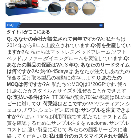
タイトルがここにある
Q: あなたの会社が設立されて何年ですか?
A: 私たちは
2014年から8年以上設立されています.
Q:何を生産してい
ますか?
A: 私たちはマットレス,ベッドフレーム,ソフト
ベッド,ソファー,ダイニングルームを製造しています.
Q:
あなたの製品の保証は?
A: 3 年
Q: あなたのリードタイム
は何ですか?
A: 約40-45daysは,あなたが注文し,あなたの
預金を受け取る製品の種類に依存します.
Q:あなたの
MOQは何ですか?
A: 私たちのMOQは1*20GPです. 我々
は,あなたがスタイルとサイズを混ぜることができます
Q: 支払い条件は?
A: TT 30%の預金,70%の残高はBLのコ
ピーに対して
Q: 荷乗港はどこですか?
A:ヤンティアン,シ
ェコウ,チワン,シェンゼン,広州
Q: サンプルを注文できま
すか?
A:はい, 1pcsは利用可能です,私たちはテストと品
質を確認するためにサンプル注文を weclome. サンプル
コストは,違い製品に応じて,私たちの顧客サービスに連
絡してください.
Q: 私は自分のカスタマイズされた製品