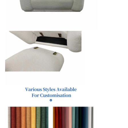
イ
バ
シ
ー
ポ
リ
シ
ー
規
約