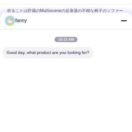
折ることは貯蔵のMultisceneの反衰退の不精な椅子のソファー
を引き出す
fanny
通気性の旋回装置の不精な椅子のソファーの耐久力のある反傷
10:15 AM
耐久の生地の余暇のソファーの椅子、反摩耗の単一のSeaterの
ソファのソファー
Good day, what product are you looking for?
人気カテゴリ
すべて
家の家具のソファー
折るソファー ベッド
電気リクライニング
贅沢な角のソファー
チェアのソファー
モジュラー部門別の
現代革ソファー
ソファー