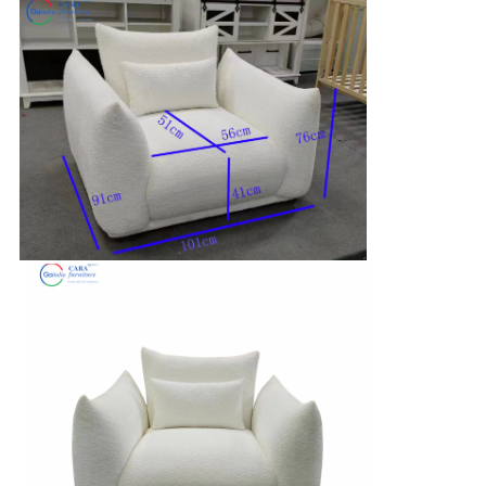
要
求
し
な
さ
い
地
図
プ
ラ