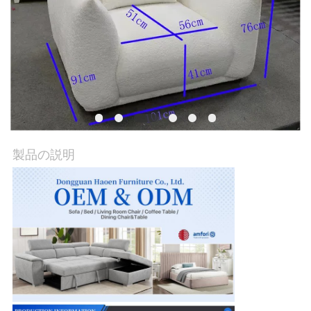
旅
行
品
質
管
製品の説明
理
接
触
米
国