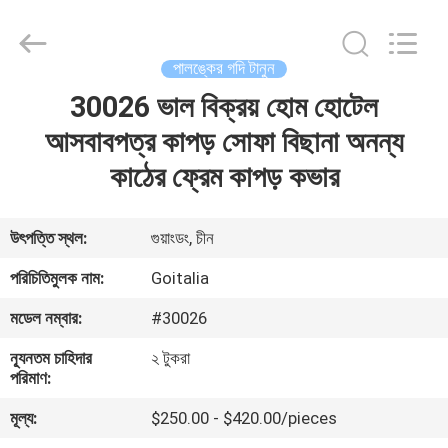
2026
Cara
Furniture
Limited.
All
পালঙ্কের গদি টানুন
Rights
Reserved.
30026 ভাল বিক্রয় হোম হোটেল
বাড়ি
আসবাবপত্র কাপড় সোফা বিছানা অনন্য
পণ্য
কাঠের ফ্রেম কাপড় কভার
ভিডিও
উৎপত্তি স্থল:
গুয়াংডং, চীন
পরিচিতিমুলক নাম:
Goitalia
আমাদের
মডেল নম্বার:
#30026
সম্পর্কে
ন্যূনতম চাহিদার
২ টুকরা
পরিমাণ:
কারখানা
মূল্য:
$250.00 - $420.00/pieces
ভ্রমণ