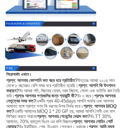
শিরোনামটা এখানে।
প্রশ্ন: আপনার কোম্পানি কত বছর ধরে প্রতিষ্ঠিত?
উত্তরঃ আমরা ২০১৪ সাল 
থেকে ৮ বছরেরও বেশি সময় ধরে প্রতিষ্ঠিত হয়েছি।
প্রশ্ন: আপনি কি উৎপাদন 
করছেন?
উঃ আমরা গদি, বিছানার ফ্রেম, নরম বিছানা, সোফা এবং ডাইনিং রুম তৈরি 
করি।
প্রশ্নঃ আপনার পণ্যগুলির জন্য গ্যারান্টি কী?
উঃ ৩ বছর।
প্রশ্নঃ আপনার 
নেতৃত্বের সময় কত?
একটিঃ প্রায় 40-45days আপনি অর্ডার এবং আপনার 
আমানত সঙ্গে প্রাপ্ত পণ্য কি ধরনের উপর নির্ভর করে।
প্রশ্ন: আপনার MOQ 
কত?
একটিঃ আমাদের MOQ 1 * 20 GP হয়, আমরা আপনি শৈলী এবং মাপ 
মিশ্রিত করতে পারবেন
প্রশ্ন: আপনার পেমেন্টের মেয়াদ কত?
উঃ TT 30% 
আমানত, 70% ব্যালেন্স বিএল এর কপি বিরুদ্ধে
প্রশ্ন: আপনার লোডিং পোর্ট 
কোথায়?
উঃ ইয়ান্টিয়ান, শেকু, চিওয়ান, শেনজেন। গুয়াংজু।
প্রশ্ন: আমি নমুনা 