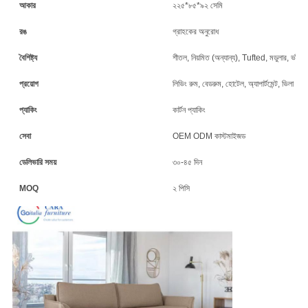
আকার
২২৫*৮৫*৯২ সেমি
রঙ
গ্রাহকের অনুরোধ
বৈশিষ্ট্য
শীতল, নিয়মিত (অন্যান্য), Tufted, মডুলার, ভাঁজয
প্রয়োগ
লিভিং রুম, বেডরুম, হোটেল, অ্যাপার্টমেন্ট, ভিলা
প্যাকিং
কার্টন প্যাকিং
সেবা
OEM ODM কাস্টমাইজড
ডেলিভারি সময়
৩০-৪৫ দিন
MOQ
২ পিসি