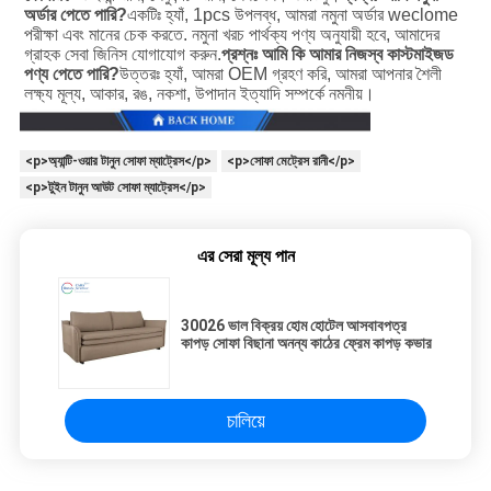
অর্ডার পেতে পারি?
একটিঃ হ্যাঁ, 1pcs উপলব্ধ, আমরা নমুনা অর্ডার weclome 
পরীক্ষা এবং মানের চেক করতে. নমুনা খরচ পার্থক্য পণ্য অনুযায়ী হবে, আমাদের 
গ্রাহক সেবা জিনিস যোগাযোগ করুন.
প্রশ্নঃ আমি কি আমার নিজস্ব কাস্টমাইজড 
পণ্য পেতে পারি?
উত্তরঃ হ্যাঁ, আমরা OEM গ্রহণ করি, আমরা আপনার শৈলী 
লক্ষ্য মূল্য, আকার, রঙ, নকশা, উপাদান ইত্যাদি সম্পর্কে নমনীয়।
<p>অ্যান্টি-ওয়ার টানুন সোফা ম্যাট্রেস</p>
<p>সোফা মেট্রেস রানী</p>
<p>টুইন টানুন আউট সোফা ম্যাট্রেস</p>
এর সেরা মূল্য পান
30026 ভাল বিক্রয় হোম হোটেল আসবাবপত্র
কাপড় সোফা বিছানা অনন্য কাঠের ফ্রেম কাপড় কভার
চালিয়ে