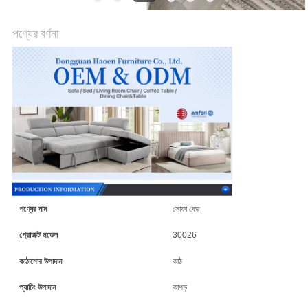
আবেদন
পণ্যের বর্ণনা
সাইট
ম্যাপ
গোপনীয়তা
নীতি
পণ্যের নাম
সোফা বেড
প্রোডাক্ট মডেল
30026
কাঠামোর উপাদান
কাঠ
প্যাচিং উপাদান
কাপড়