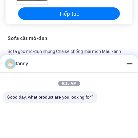
Tiếp tục
Sofa cắt mô-đun
Sofa góc mô-đun nhung Chaise chống mài mòn Màu xanh
đậm
fanny
Sofa mô-đun nhung thoáng khí bền, Giường sofa chống trầy
xước với Chaise
6:15 AM
Sofa kiểu mô-đun ODM OEM với bộ lưu trữ thiết thực cho gia
đình
Good day, what product are you looking for?
Danh mục phổ biến
Tất cả
các
Ghế Sofa Nội Thất 
Sofa Giường Gấp
Gia Đình