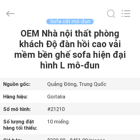
2023
-
2026
Cara
Furniture
Sofa cắt mô-đun
Limited.
All
OEM Nhà nội thất phòng
TRANG
Rights
Reserved.
khách Độ đàn hồi cao vải
CHỦ
mềm bền ghế sofa hiện đại
CÁC
hình L mô-đun
SẢN
PHẨM
Nguồn gốc:
Quảng Đông, Trung Quốc
Hàng hiệu:
Goitalia
VIDEO
Số mô hình:
#21210
Số lượng đặt
10 miếng
VỀ
hàng tối thiểu:
CHÚNG