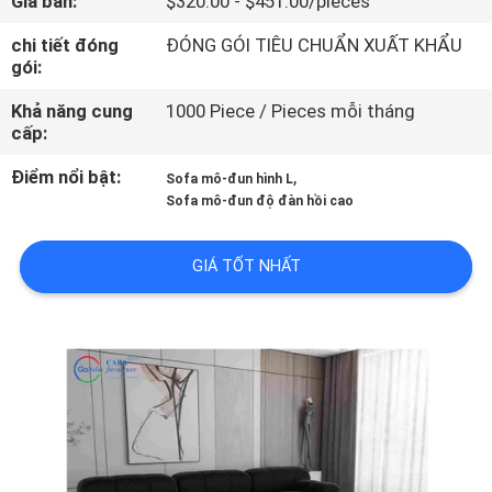
Giá bán:
$320.00 - $451.00/pieces
TÔI
chi tiết đóng
ĐÓNG GÓI TIÊU CHUẨN XUẤT KHẨU
gói:
THAM
Khả năng cung
1000 Piece / Pieces mỗi tháng
QUAN
cấp:
NHÀ
Điểm nổi bật:
,
Sofa mô-đun hình L
MÁY
Sofa mô-đun độ đàn hồi cao
KIỂM
GIÁ TỐT NHẤT
SOÁT
CHẤT
LƯỢNG
LIÊN