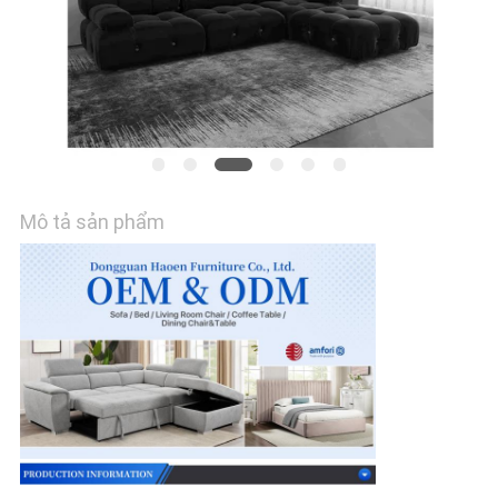
HỆ
CHÚNG
TÔI
TIN
TỨC
Mô tả sản phẩm
CÁC
TRƯỜNG
HỢP
YÊU
CẦU
BÁO