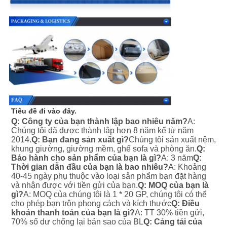
Tiêu đề đi vào đây.
Q: Công ty của bạn thành lập bao nhiêu năm?
A: 
Chúng tôi đã được thành lập hơn 8 năm kể từ năm 
2014.
Q: Bạn đang sản xuất gì?
Chúng tôi sản xuất nệm, 
khung giường, giường mềm, ghế sofa và phòng ăn.
Q: 
Bảo hành cho sản phẩm của bạn là gì?
A: 3 năm
Q: 
Thời gian dẫn đầu của bạn là bao nhiêu?
A: Khoảng 
40-45 ngày phụ thuộc vào loại sản phẩm bạn đặt hàng 
và nhận được với tiền gửi của bạn.
Q: MOQ của bạn là 
gì?
A: MOQ của chúng tôi là 1 * 20 GP, chúng tôi có thể 
cho phép bạn trộn phong cách và kích thước
Q: Điều 
khoản thanh toán của bạn là gì?
A: TT 30% tiền gửi, 
70% số dư chống lại bản sao của BL
Q: Cảng tải của 