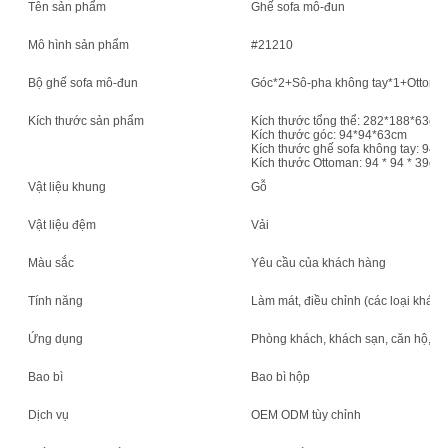
Tên sản phẩm
Ghế sofa mô-đun
GIÁ
Mô hình sản phẩm
#21210
SƠ
Bộ ghế sofa mô-đun
Góc*2+Sô-pha không tay*1+Ottoma
ĐỒ
Kích thước sản phẩm
Kích thước tổng thể: 282*188*63cm
Kích thước góc: 94*94*63cm
TRANG
Kích thước ghế sofa không tay: 94
Kích thước Ottoman: 94 * 94 * 39cm
WEB
Vật liệu khung
Gỗ
Vật liệu đệm
Vải
CHÍNH
Màu sắc
Yêu cầu của khách hàng
SÁCH
Tính năng
Làm mát, điều chỉnh (các loại khác),
BẢO
MẬT
Ứng dụng
Phòng khách, khách sạn, căn hộ, biệ
Bao bì
Bao bì hộp
Dịch vụ
OEM ODM tùy chỉnh