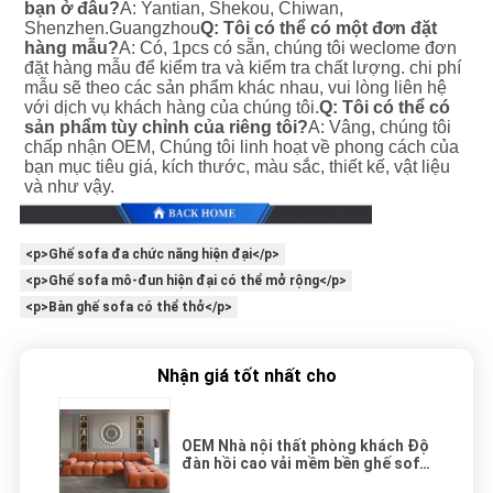
bạn ở đâu?
A: Yantian, Shekou, Chiwan, 
Shenzhen.Guangzhou
Q: Tôi có thể có một đơn đặt 
hàng mẫu?
A: Có, 1pcs có sẵn, chúng tôi weclome đơn 
đặt hàng mẫu để kiểm tra và kiểm tra chất lượng. chi phí 
mẫu sẽ theo các sản phẩm khác nhau, vui lòng liên hệ 
với dịch vụ khách hàng của chúng tôi.
Q: Tôi có thể có 
sản phẩm tùy chỉnh của riêng tôi?
A: Vâng, chúng tôi 
chấp nhận OEM, Chúng tôi linh hoạt về phong cách của 
bạn mục tiêu giá, kích thước, màu sắc, thiết kế, vật liệu 
và như vậy.
<p>Ghế sofa đa chức năng hiện đại</p>
<p>Ghế sofa mô-đun hiện đại có thể mở rộng</p>
<p>Bàn ghế sofa có thể thở</p>
Nhận giá tốt nhất cho
OEM Nhà nội thất phòng khách Độ
đàn hồi cao vải mềm bền ghế sofa
hiện đại hình L mô-đun