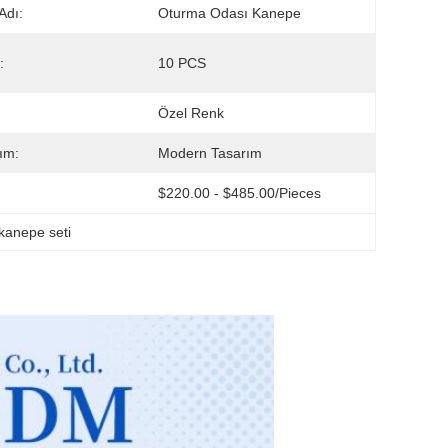
Adı:
Oturma Odası Kanepe
:
10 PCS
:
Özel Renk
ım:
Modern Tasarım
$220.00 - $485.00/pieces
kanepe seti