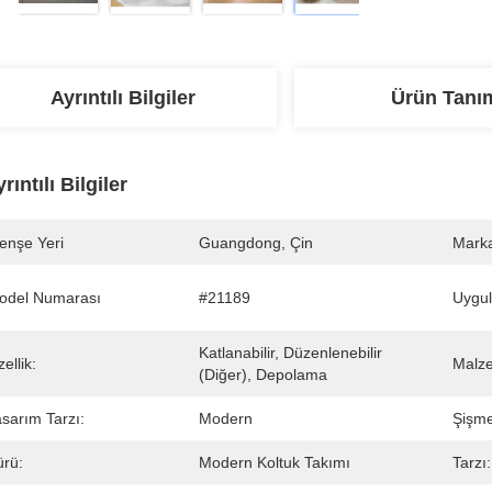
Ayrıntılı Bilgiler
Ürün Tanı
rıntılı Bilgiler
enşe Yeri
Guangdong, Çin
Marka
odel Numarası
#21189
Uygu
Katlanabilir, Düzenlenebilir 
ellik:
Malz
(diğer), Depolama
sarım Tarzı:
Modern
Şişme
ürü:
Modern Koltuk Takımı
Tarzı: