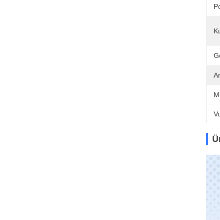
P
Ku
G
A
Mi
V
Ü