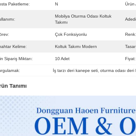
osta Paketleme:
N
Ürün 
Mobilya Oturma Odası Koltuk 
llanımı:
Adedi
Takımı
örev:
Çok Fonksiyonlu
Renk
nahtar Kelime:
Koltuk Takımı Modern
Tasar
n Sipariş Miktarı:
10 Adet
Fiyat:
urgulamak:
İş tarzı deri kanepe seti
, 
oturma odası deri 
rün Tanımı