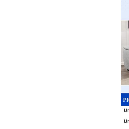
Ür
Ür