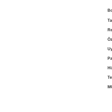
B
Ta
R
Öz
U
Pa
Hi
Te
M