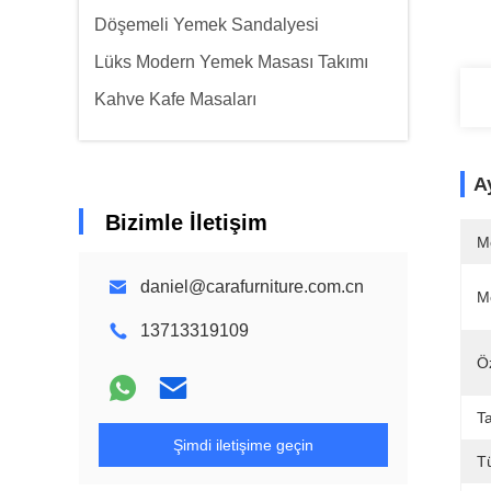
Döşemeli Yemek Sandalyesi
Lüks Modern Yemek Masası Takımı
Kahve Kafe Masaları
Ay
Bizimle İletişim
M
daniel@carafurniture.com.cn
M
13713319109
Öz
Ta
Şimdi iletişime geçin
T