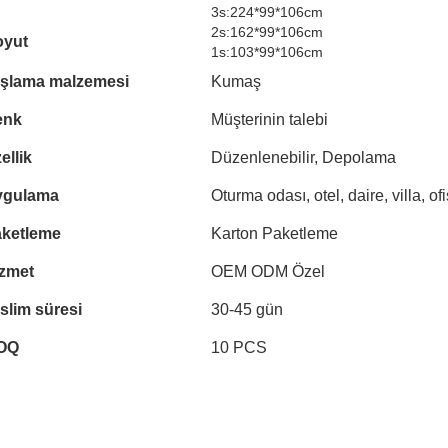
3s:224*99*106cm
2s:162*99*106cm
oyut
1s:103*99*106cm
şlama malzemesi
Kumaş
enk
Müşterinin talebi
ellik
Düzenlenebilir, Depolama
ygulama
Oturma odası, otel, daire, villa, ofi
ketleme
Karton Paketleme
zmet
OEM ODM Özel
slim süresi
30-45 gün
OQ
10 PCS