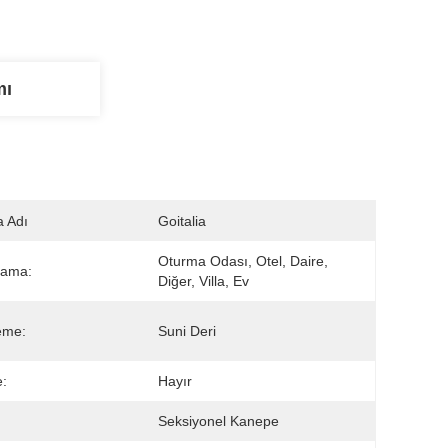
mı
 Adı
Goitalia
Oturma Odası, Otel, Daire, 
lama:
Diğer, Villa, Ev
eme:
Suni Deri
:
Hayır
Seksiyonel Kanepe