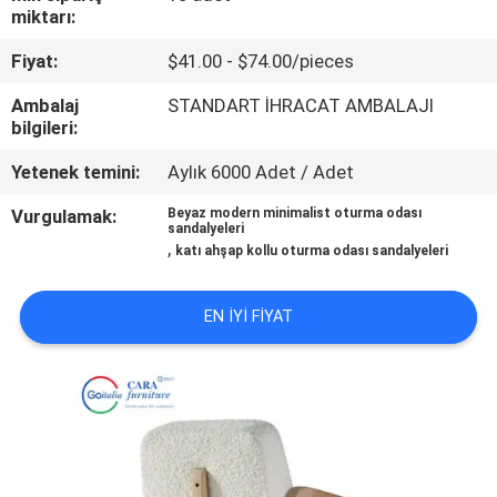
KALITE
miktarı:
KONTROL
Fiyat:
$41.00 - $74.00/pieces
Ambalaj
STANDART İHRACAT AMBALAJI
BIZE
bilgileri:
ULAŞIN
Yetenek temini:
Aylık 6000 Adet / Adet
Vurgulamak:
Beyaz modern minimalist oturma odası
HABERLER
sandalyeleri
,
katı ahşap kollu oturma odası sandalyeleri
VAKALAR
EN IYI FIYAT
BIR
TEKLIF
ISTEĞI