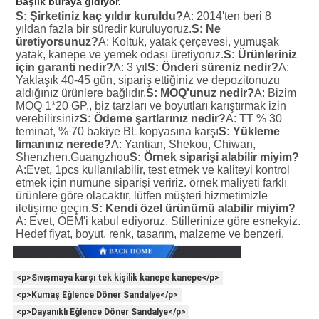
Başlık buraya gidiyor.
S: Şirketiniz kaç yıldır kuruldu?
A: 2014'ten beri 8 
yıldan fazla bir süredir kuruluyoruz.
S: Ne 
üretiyorsunuz?
A: Koltuk, yatak çerçevesi, yumuşak 
yatak, kanepe ve yemek odası üretiyoruz.
S: Ürünleriniz 
için garanti nedir?
A: 3 yıl
S: Önderi süreniz nedir?
A: 
Yaklaşık 40-45 gün, sipariş ettiğiniz ve depozitonuzu 
aldığınız ürünlere bağlıdır.
S: MOQ'unuz nedir?
A: Bizim 
MOQ 1*20 GP., biz tarzları ve boyutları karıştırmak izin 
verebilirsiniz
S: Ödeme şartlarınız nedir?
A: TT % 30 
teminat, % 70 bakiye BL kopyasına karşı
S: Yükleme 
limanınız nerede?
A: Yantian, Shekou, Chiwan, 
Shenzhen.Guangzhou
S: Örnek siparişi alabilir miyim?
A:Evet, 1pcs kullanılabilir, test etmek ve kaliteyi kontrol 
etmek için numune siparişi veririz. örnek maliyeti farklı 
ürünlere göre olacaktır, lütfen müşteri hizmetimizle 
iletişime geçin.
S: Kendi özel ürünümü alabilir miyim?
A: Evet, OEM'i kabul ediyoruz. Stillerinize göre esnekyiz. 
Hedef fiyat, boyut, renk, tasarım, malzeme ve benzeri.
<p>Sıvışmaya karşı tek kişilik kanepe kanepe</p>
<p>Kumaş Eğlence Döner Sandalye</p>
<p>Dayanıklı Eğlence Döner Sandalye</p>