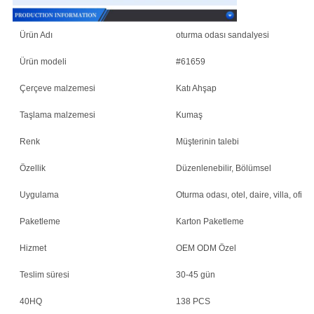
Ürün Adı
oturma odası sandalyesi
Ürün modeli
#61659
Çerçeve malzemesi
Katı Ahşap
Taşlama malzemesi
Kumaş
Renk
Müşterinin talebi
Özellik
Düzenlenebilir, Bölümsel
Uygulama
Oturma odası, otel, daire, villa, ofis
Paketleme
Karton Paketleme
Hizmet
OEM ODM Özel
Teslim süresi
30-45 gün
40HQ
138 PCS