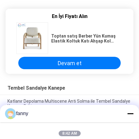
En İyi Fiyatı Alın
Toptan satış Berber Yün Kumaş
Elastik Koltuk Katı Ahşap Kol
Beyaz Modern Minimalist Oturma
Odası Sandalyeleri
Devam et
Tembel Sandalye Kanepe
Katlanır Depolama Multiscene Anti Solma ile Tembel Sandalye
Kanepe Çekin
fanny
Nefes Alabilir Döner Tembel Sandalye Kanepe Aşınmaya
Dayanıklı Anti Çizilme
8:42 AM
Dayanıklı Kumaş Boş Kanepe Sandalyesi, Aşınma Önleyici Tek