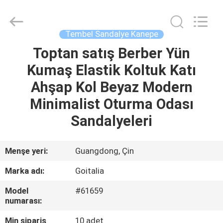
2026
Cara
Furniture
Limited.
All
Tembel Sandalye Kanepe
Rights
Reserved.
Toptan satış Berber Yün
EV
Kumaş Elastik Koltuk Katı
ÜRÜNLER
Ahşap Kol Beyaz Modern
Minimalist Oturma Odası
VIDEOLAR
Sandalyeleri
HAKKIMIZDA
Menşe yeri:
Guangdong, Çin
Marka adı:
Goitalia
FABRIKA
Model
#61659
TURU
numarası:
Min sipariş
10 adet