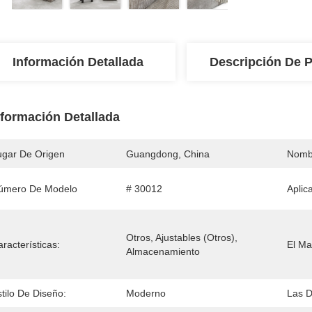
Información Detallada
Descripción De 
nformación Detallada
ugar De Origen
Guangdong, China
Nomb
úmero De Modelo
# 30012
Aplic
Otros, Ajustables (otros), 
racterísticas:
El Mat
Almacenamiento
tilo De Diseño:
Moderno
Las 