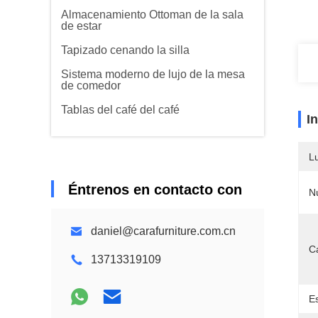
Almacenamiento Ottoman de la sala
de estar
Tapizado cenando la silla
Sistema moderno de lujo de la mesa
de comedor
Tablas del café del café
I
L
Éntrenos en contacto con
N
daniel@carafurniture.com.cn
Ca
13713319109
Es