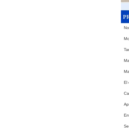
No
Mo
Ta
Ma
Ma
El 
Ca
Ap
En
Se