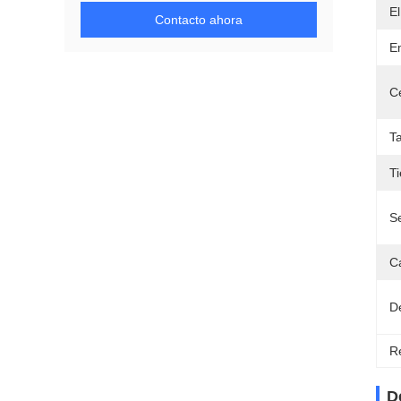
El
Contacto ahora
E
Ce
T
T
Se
C
D
Re
D