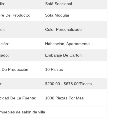
ilo:
Sofá Seccional
e Del Producto:
Sofá Modular
or:
Color Personalizado
ación:
Habitación; Apartamento
sado:
Embalaje De Cartón
 De Producción:
10 Piezas
o:
$200.00 - $678.00/pieces
idad De La Fuente:
1000 Piezas Por Mes
muebles de salón de villa