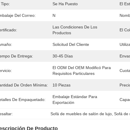
 Tipo:
Se Ha Puesto
El Est
mbalaje Del Correo:
N
Nombr
Las Condiciones De Los 
rtificado:
El Col
Productos
amaño:
Solicitud Del Cliente
Utiliz
iempo De Entrega:
30-45 Días
Enva
El ODM Del OEM Modificó Para 
rvicio:
Cuota
Requisitos Particulares
antidad De Orden Mínima:
10 Piezas
Preci
Embalaje Estándar Para 
etalles De Empaquetado:
Capac
Exportación
saltar:
Sofá de muebles de salón de lujo
, 
Sofá de 
escripción De Producto