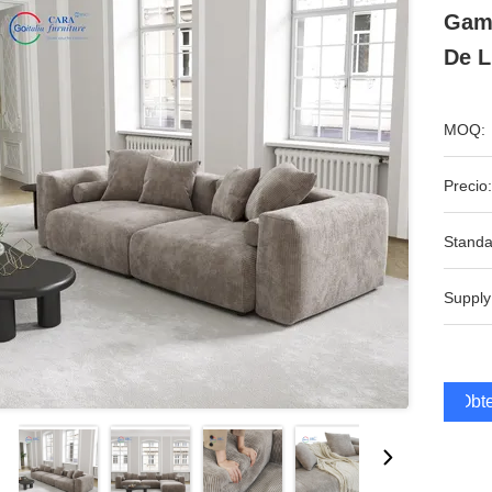
Gama
De L
MOQ:
Precio:
Standa
Supply
Obte