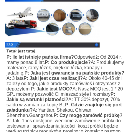
Tytuł jest tutaj.
P: Ile lat istnieje pańska firma?
Odpowiedź: Od 2014 r. 
mamy ponad 8 lat.
P: Co produkujecie?
A: Produkujemy 
materace, ramy łóżek, miękkie łóżka, kanapy i 
jadalnię.
P: Jaka jest gwarancja na pańskie produkty?
A: 3 lata
P: Jaki jest czas realizacji?
A: Około 40-45 dni 
zależy od tego, jakie produkty zamówiłeś i otrzymasz z 
depozytem.
P: Jakie jest MOQ?
A: Nasz MOQ jest 1 * 20 
GP., możemy pozwolić Ci mieszać style i rozmiary
P: 
Jakie są warunki płatności?
A: TT 30% depozyt, 70% 
saldo w zamian za kopię BL
P: Gdzie znajduje się port 
załadunku?
A: Yantian, Shekou, Chiwan, 
Shenzhen.Guangzhou
P: Czy mogę zamówić próbkę?
A: Tak, 1pcs dostępne, weclome zamówienie próbki do 
testowania i sprawdzania jakości. koszt próbki będzie 
według różnicy produktów, prosimy o kontakt z naszym 