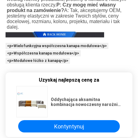
obsługą klienta rzeczy.
P: Czy mogę mieć własny 
produkt na zamówienie?
A: Tak, akceptujemy OEM, 
jesteśmy elastyczni w zakresie Twoich stylów, ceny 
docelowej, rozmiaru, koloru, projektu, materiału i tak 
dalej.
<p>Wielofunkcyjna współczesna kanapa modułowa</p>
<p>Współczesna kanapa modułowa</p>
<p>Modułowe łóżko z kanapą</p>
Uzyskaj najlepszą cenę za
Oddychająca aksamitna
kombinacja nowoczesny narożnik
w kształcie litery L luksusowa
kanapa sekcjonalna do salonu
Kontyntynuj