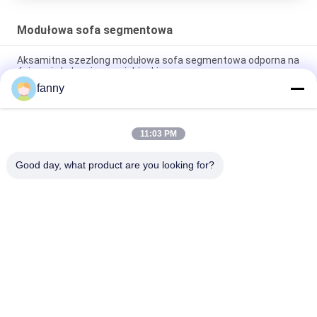
Modułowa sofa segmentowa
Aksamitna szezlong modułowa sofa segmentowa odporna na
ścieranie kolor ciemnoniebieski
fanny
Trwała, oddychająca aksamitna sofa modułowa, rozkładana
sofa odporna na zarysowania z szezlongiem
11:03 PM
Modułowa sofa segmentowa ODM OEM z praktycznym
miejscem do przechowywania w domu
Good day, what product are you looking for?
popularne kategorie
Wszystko
Meble Domowe Sofy
Składana Sofa
Elektryczna 
Luksusowa Sofa 
Rozkładana Sofa
Narożna