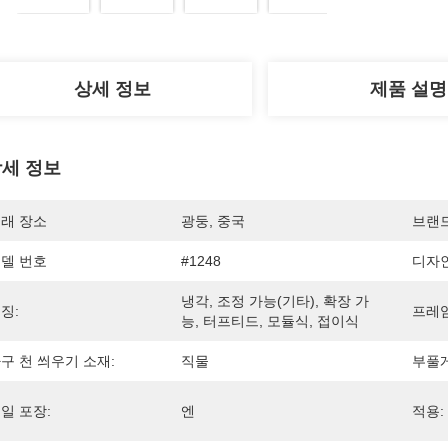
상세 정보
제품 설명
세 정보
래 장소
광둥, 중국
브랜
델 번호
#1248
디자인
냉각, 조정 가능(기타), 확장 가
징:
프레임
능, 터프티드, 모듈식, 접이식
구 천 씌우기 소재:
직물
부풀게
일 포장:
엔
적용: