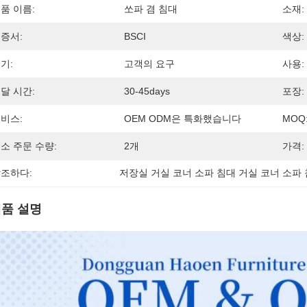
품 이름:
쏘파 겸 침대
소재:
증서:
BSCI
색상:
기:
고객의 요구
사용:
달 시간:
30-45days
포장:
비스:
OEM ODM은 특화했습니다
MOQ
소 주문 수량:
2개
가격:
조하다:
저장실 거실 코너 소파 침대 거실 코너 소파
품 설명