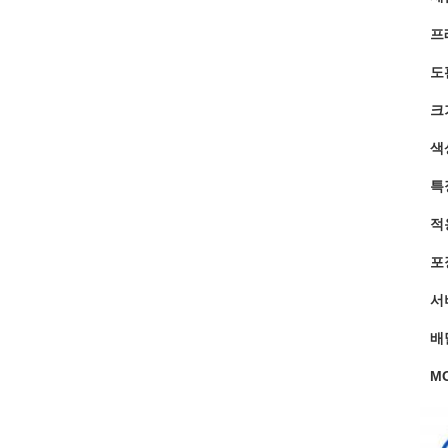
프
도
크
색
특
적
포
서
배
M