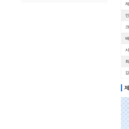
제
인
크
배
서
최
강
제