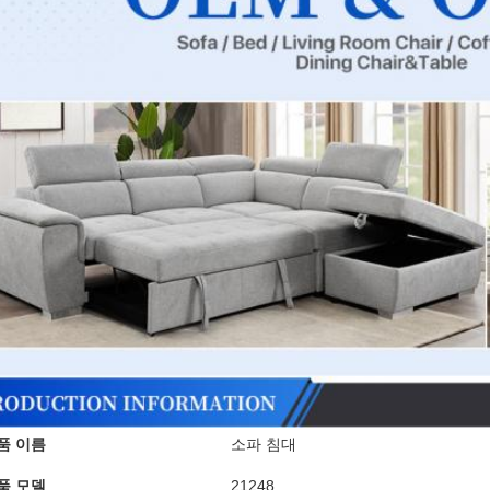
품 이름
소파 침대
품 모델
21248