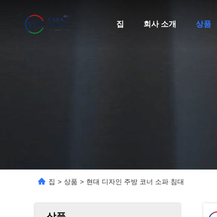
집
회사 소개
상품
집
>
상품
>
현대 디자인 주방 코너 소파 침대
상품