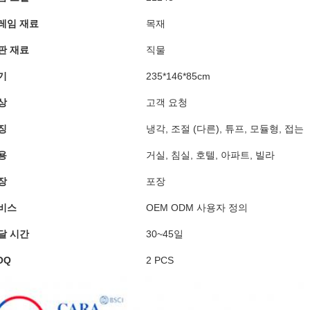
레임 재료
목재
판 재료
직물
기
235*146*85cm
상
고객 요청
징
냉각, 조절 (다른), 튜프, 모듈형, 접는
용
거실, 침실, 호텔, 아파트, 빌라
장
포장
비스
OEM ODM 사용자 정의
달 시간
30~45일
OQ
2 PCS