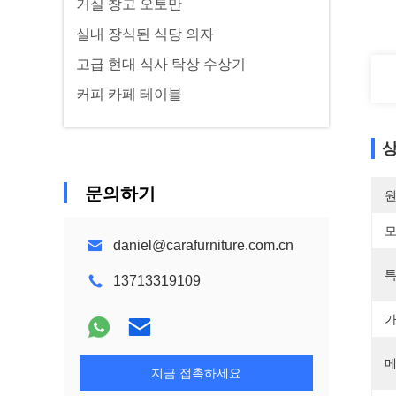
거실 창고 오토만
실내 장식된 식당 의자
고급 현대 식사 탁상 수상기
커피 카페 테이블
상
문의하기
원
모
daniel@carafurniture.com.cn
특
13713319109
가
메
지금 접촉하세요