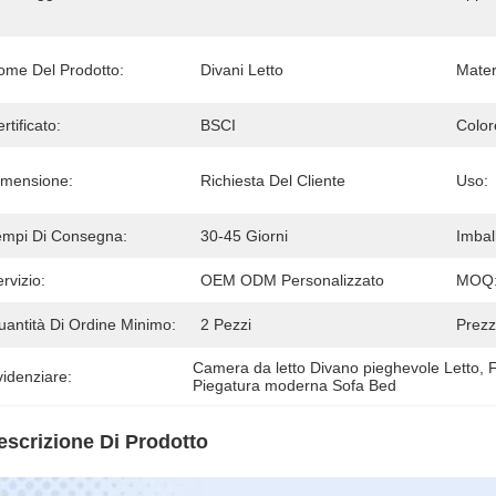
ome Del Prodotto:
Divani Letto
Mater
rtificato:
BSCI
Color
imensione:
Richiesta Del Cliente
Uso:
empi Di Consegna:
30-45 Giorni
Imbal
rvizio:
OEM ODM Personalizzato
MOQ
uantità Di Ordine Minimo:
2 Pezzi
Prezz
Camera da letto Divano pieghevole Letto
, 
F
idenziare:
Piegatura moderna Sofa Bed
escrizione Di Prodotto