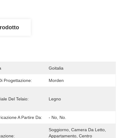
rodotto
a
Goitalia
 Di Progettazione:
Morden
iale Del Telaio:
Legno
icazione A Partire Da:
- No, No.
Soggiorno, Camera Da Letto, 
cazione:
Appartamento, Centro 