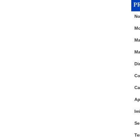
No
Mo
Ma
Ma
Di
Co
Ca
Ap
Im
Se
Te