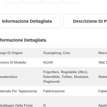
Informazione Dettagliata
Descrizione Di P
nformazione Dettagliata
uogo Di Origine
Guangdong, Cina
Marc
umero Di Modello
#1249
Stile
Frigorifero, Regolabile (altro), 
ratteristica:
Estendibile, Tuffato, Modulare, 
Mater
Pieghevole
ateriale Per Tappezzeria:
Fabbricazione
Fabbr
ballaggio Della Posta:
N
Appli