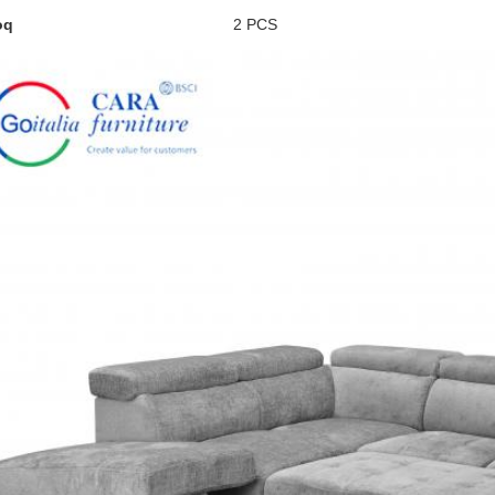
oq
2 PCS