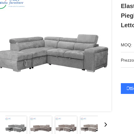
Elas
Pieg
Lett
MOQ:
Prezzo
Ott