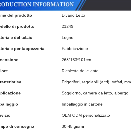
me del prodotto
Divano Letto
dello di prodotto
21249
teriale del telaio
Legno
teriale per tappezzeria
Fabbricazione
mensione
263*163*101cm
lore
Richiesta del cliente
ratteristica
Frigoriferi, regolabili (altri), tuffati, m
plicazione
Soggiorno, camera da letto, albergo, 
ballaggio
Imballaggio in cartone
rvizio
OEM ODM personalizzato
mpo di consegna
30-45 giorni