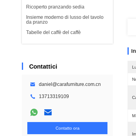
Ricoperto pranzando sedia
Insieme moderno di lusso del tavolo
da pranzo
Tabelle del caffè del caffè
I
Contattici
L
N
daniel@carafurniture.com.cn
13713319109
Ca
M
Contatto ora
Im