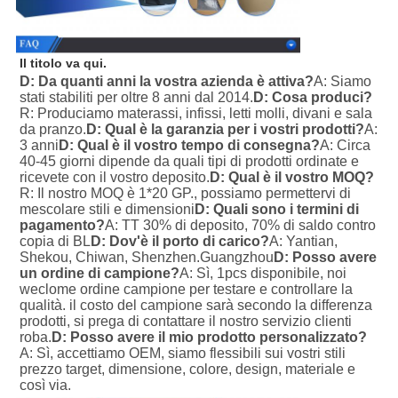
Il titolo va qui.
D: Da quanti anni la vostra azienda è attiva?
A: Siamo 
stati stabiliti per oltre 8 anni dal 2014.
D: Cosa produci?
R: Produciamo materassi, infissi, letti molli, divani e sala 
da pranzo.
D: Qual è la garanzia per i vostri prodotti?
A: 
3 anni
D: Qual è il vostro tempo di consegna?
A: Circa 
40-45 giorni dipende da quali tipi di prodotti ordinate e 
ricevete con il vostro deposito.
D: Qual è il vostro MOQ?
R: Il nostro MOQ è 1*20 GP., possiamo permettervi di 
mescolare stili e dimensioni
D: Quali sono i termini di 
pagamento?
A: TT 30% di deposito, 70% di saldo contro 
copia di BL
D: Dov'è il porto di carico?
A: Yantian, 
Shekou, Chiwan, Shenzhen.Guangzhou
D: Posso avere 
un ordine di campione?
A: Sì, 1pcs disponibile, noi 
weclome ordine campione per testare e controllare la 
qualità. il costo del campione sarà secondo la differenza 
prodotti, si prega di contattare il nostro servizio clienti 
roba.
D: Posso avere il mio prodotto personalizzato?
A: Sì, accettiamo OEM, siamo flessibili sui vostri stili 
prezzo target, dimensione, colore, design, materiale e 
così via.