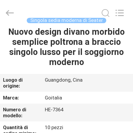
2026
Cara
Furniture
Limited.
All
Singola sedia moderna di Seater
Rights
Reserved.
Nuovo design divano morbido
CASA
semplice poltrona a braccio
PRODOTTI
singolo lusso per il soggiorno
moderno
VIDEO
Luogo di
Guangdong, Cina
origine:
CIRCA
NOI
Marca:
Goitalia
Numero di
HE-7364
GIRO
modello:
DELLA
Quantità di
10 pezzi