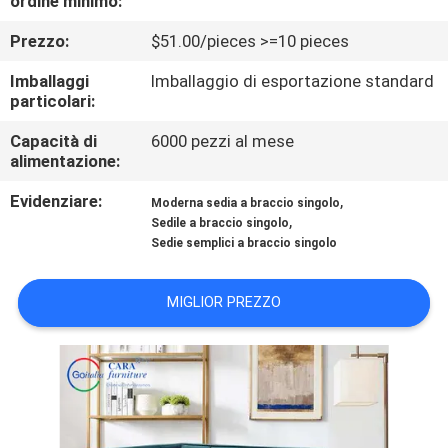
ordine minimo:
FABBRICA
Prezzo:
$51.00/pieces >=10 pieces
CONTROLLO
Imballaggi
Imballaggio di esportazione standard
particolari:
DI
QUALITÀ
Capacità di
6000 pezzi al mese
alimentazione:
Evidenziare:
,
CONTATTO
Moderna sedia a braccio singolo
,
Sedile a braccio singolo
STATI
Sedie semplici a braccio singolo
UNITI
MIGLIOR PREZZO
NOTIZIE
CASI