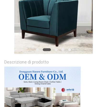
RICHIEDA
UNA
CITAZIONE
MAPPA
DEL
SITO
Descrizione di prodotto
NORME
SULLA
PRIVACY