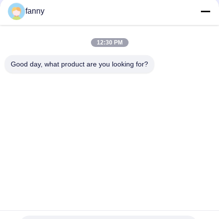
fanny
Anti ufficio Sofa Single Seater Multiscene Stain dell'abrasione
resistente
12:30 PM
Singola sedia moderna respirabile di Seater multifunzionale
per il salone
Good day, what product are you looking for?
Categorie popolari
Tutti
Sofà Domestici 
Piegatura Sofa Bed
Della Mobilia
Sofà Elettrico Del 
Sofà D'angolo Di 
Recliner
Lusso
Sofà Sezionale 
Sofà Di Cuoio 
Modulare
Moderno
Estragga Il 
Singola Sedia 
Materasso Dello 
Moderna Di Seater
Strato