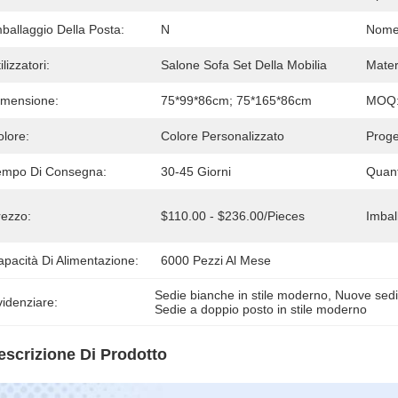
ballaggio Della Posta:
N
Nome 
ilizzatori:
Salone Sofa Set Della Mobilia
Mater
imensione:
75*99*86cm; 75*165*86cm
MOQ
olore:
Colore Personalizzato
Proge
empo Di Consegna:
30-45 Giorni
Quant
rezzo:
$110.00 - $236.00/pieces
Imball
pacità Di Alimentazione:
6000 Pezzi Al Mese
Sedie bianche in stile moderno
, 
Nuove sedi
idenziare:
Sedie a doppio posto in stile moderno
escrizione Di Prodotto