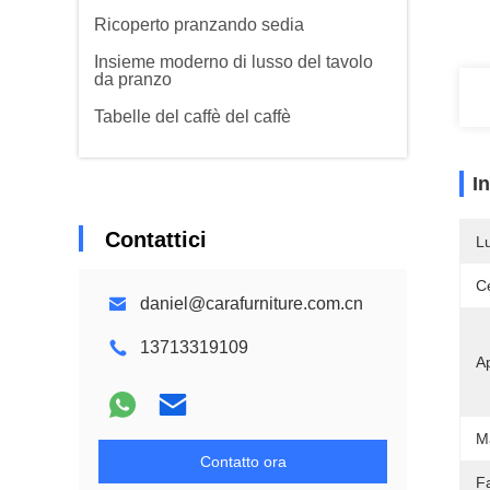
Ricoperto pranzando sedia
Insieme moderno di lusso del tavolo
da pranzo
Tabelle del caffè del caffè
I
Contattici
L
Ce
daniel@carafurniture.com.cn
13713319109
Ap
Ma
Contatto ora
Fa