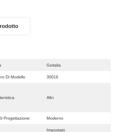
rodotto
a
Goitalia
o Di Modello
30016
eristica:
Altri
 Di Progettazione:
Moderno
Impostato