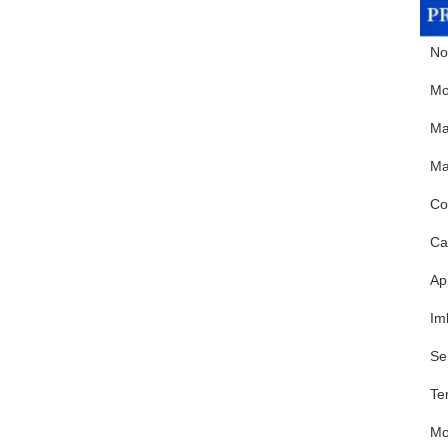
No
Mo
Mat
Ma
Co
Car
Ap
Im
Se
Te
M