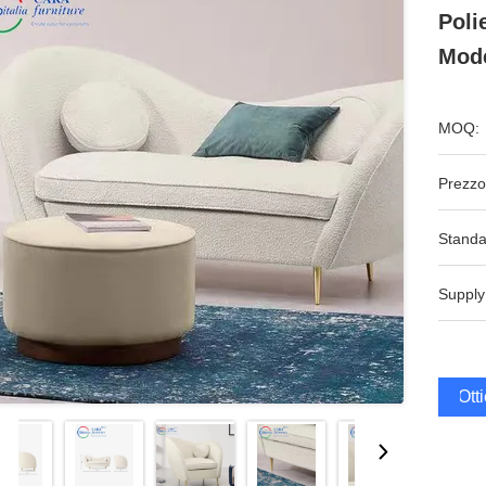
Poli
Mode
MOQ:
Prezzo
Standa
Supply
Ott