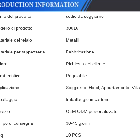
me del prodotto
sedie da soggiorno
dello di prodotto
30016
eriale del telaio
Metalli
teriale per tappezzeria
Fabbricazione
lore
Richiesta del cliente
atteristica
Regolabile
plicazione
Soggiorno, Hotel, Appartamento, Villa,
ballaggio
Imballaggio in cartone
rvizio
OEM ODM personalizzato
mpo di consegna
30-45 giorni
oq
10 PCS