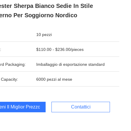
ester Sherpa Bianco Sedie In Stile
rno Per Soggiorno Nordico
10 pezzi
:
$110.00 - $236.00/pieces
rd Packaging:
Imballaggio di esportazione standard
 Capacity:
6000 pezzi al mese
ieni Il Miglior Prezzo
Contattici