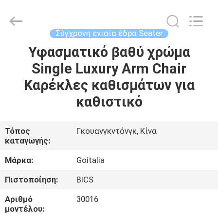
2026
Cara
Furniture
Limited.
All
Σύγχρονη ενιαία έδρα Seater
Rights
Reserved.
Υφασματικό βαθύ χρώμα
ΣΠΊΤΙ
Single Luxury Arm Chair
ΠΡΟΪΌΝΤΑ
Καρέκλες καθισμάτων για
καθιστικό
ΒΊΝΤΕΟ
Τόπος
Γκουανγκντόνγκ, Κίνα
καταγωγής:
ΠΕΡΊΠΟΥ
ΕΜΕΊΣ
Μάρκα:
Goitalia
Πιστοποίηση:
BICS
ΓΎΡΟΣ
Αριθμό
30016
ΕΡΓΟΣΤΑΣΊΩΝ
μοντέλου: