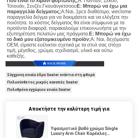
Πού είναι το λιμάνι φόρτωσης;
Α: Γιάντιαν, Σεκού, 
Τσιουάν, Σενζέν.Γκουάνγκτσοου
Ε: Μπορώ να έχω μια 
παραγγελία δείγματος;
Α:Ναι, 1pcs διαθέσιμο, weclome 
παραγγελία δείγμα για να δοκιμάσετε και να ελέγξετε την 
ποιότητα. το κόστος δείγματος θα είναι σύμφωνα με τα 
προϊόντα διαφορά, παρακαλούμε επικοινωνήστε με την 
εξυπηρέτηση πελατών μας πράγματα.
Ε: Μπορώ να έχω 
το δικό μου εξατομικευμένο προϊόν;
Α: Ναι, δεχόμαστε 
OEM, είμαστε ευέλικτοι σχετικά με τα στυλ σας στόχο 
τιμή, μέγεθος, χρώμα, σχεδιασμό, υλικό και ούτω 
καθεξής.
Σύγχρονη ενιαία έδρα Seater ενάντια στη φθορά
Πολυσύνθετος μικρός καναπές Seater
Πολυθρόνα εγχώριου ενιαία Seater
Αποκτήστε την καλύτερη τιμή για
Υφασματικό βαθύ χρώμα Single
Luxury Arm Chair Καρέκλες