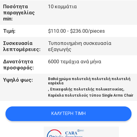
Ποσότητα
10 κομμάτια
ΠΟΙΟΤΙΚΌΣ
παραγγελίας
min:
ΈΛΕΓΧΟΣ
Τιμή:
$110.00 - $236.00/pieces
ΕΠΑΦΉ
Συσκευασία
Τυποποιημένη συσκευασία
λεπτομέρειες:
εξαγωγής
ΗΠΑ
Δυνατότητα
6000 τεμάχια ανά μήνα
προσφοράς:
ΕΙΔΉΣΕΙΣ
Υψηλό φως:
Βαθιά χρώμα πολυτελή πολυτελή πολυτελή
καρέκλα
,
,
Επικεφαλής πολυτελής πολυκατοικίας
ΠΕΡΙΠΤΏΣΕΙΣ
Καρέκλα πολυτελούς τύπου Single Arms Chair
ΖΗΤΉΣΤΕ
ΚΑΛΎΤΕΡΗ ΤΙΜΉ
ΈΝΑ
ΑΠΌΣΠΑΣΜΑ