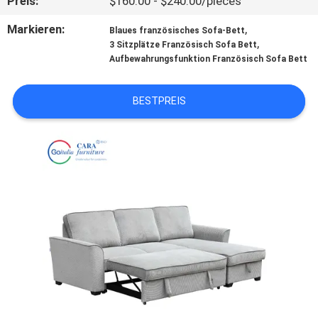
Preis:
$160.00 - $240.00/pieces
QUALITÄTSKONTROLLE
Markieren:
,
Blaues französisches Sofa-Bett
,
3 Sitzplätze Französisch Sofa Bett
Aufbewahrungsfunktion Französisch Sofa Bett
KONTAKT
US
BESTPREIS
NACHRICHTEN
FÄLLE
FORDERN
SIE EIN
ZITAT