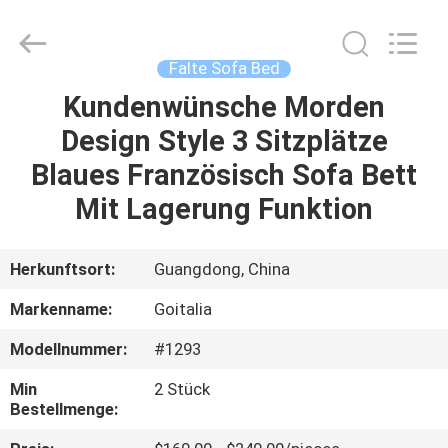
Cara
Furniture
Limited.
All
Rights
Falte Sofa Bed
Reserved.
Kundenwünsche Morden
HAUS
Design Style 3 Sitzplätze
PRODUKTE
Blaues Französisch Sofa Bett
Mit Lagerung Funktion
VIDEOS
Herkunftsort:
Guangdong, China
ÜBER
Markenname:
Goitalia
UNS
Modellnummer:
#1293
FABRIK-
Min
2 Stück
Bestellmenge:
AUSFLUG