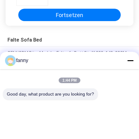
Lagerung Funktion
Fortsetzen
Falte Sofa Bed
OEM/ODM Büro Modular Faltsofa Bett Stoff 223x143x80CM
fanny
Vielseitiges faltbares Bett der Couch-30005, Wohnzimmer-
konvertierbares Lagerschwellen-Sofa
1:44 PM
Wohnzimmer, das Sofa Bed Practical Modern Style Breathable
faltet
Good day, what product are you looking for?
Beliebte Kategorien
Alle
Hauptmöbel-Sofas
Falte Sofa Bed