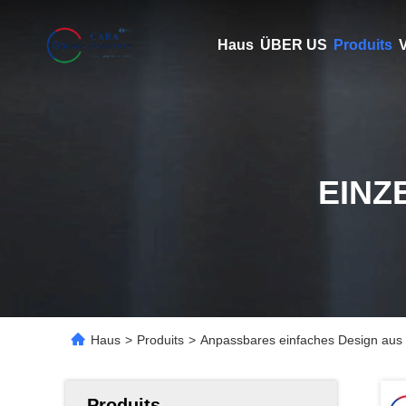
Haus
ÜBER US
Produits
V
EINZ
Haus
>
Produits
>
Anpassbares einfaches Design aus S
Produits