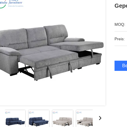
Gepo
MOQ:
Preis:
Be