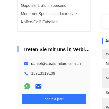
Gepolstert, Stuhl speisend
Moderner Speisetisch-Luxussatz
Kaffee-Café-Tabellen
A
Treten Sie mit uns in Verbindung
He
daniel@carafurniture.com.cn
M
13713319109
M
St
Kontakt jetzt
P