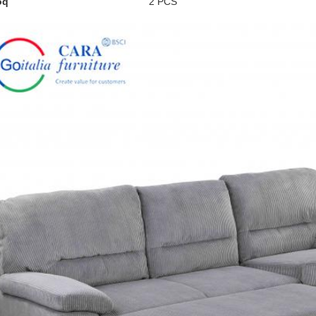
oq
2 PCS