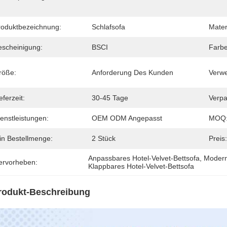
roduktbezeichnung:
Schlafsofa
Mater
escheinigung:
BSCI
Farbe
röße:
Anforderung Des Kunden
Verw
eferzeit:
30-45 Tage
Verpa
enstleistungen:
OEM ODM Angepasst
MOQ
in Bestellmenge:
2 Stück
Preis:
Anpassbares Hotel-Velvet-Bettsofa
, 
Modern
ervorheben:
Klappbares Hotel-Velvet-Bettsofa
rodukt-Beschreibung