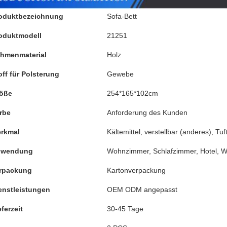
oduktbezeichnung
Sofa-Bett
oduktmodell
21251
hmenmaterial
Holz
off für Polsterung
Gewebe
öße
254*165*102cm
rbe
Anforderung des Kunden
rkmal
Kältemittel, verstellbar (anderes), Tu
nwendung
Wohnzimmer, Schlafzimmer, Hotel, W
rpackung
Kartonverpackung
enstleistungen
OEM ODM angepasst
eferzeit
30-45 Tage