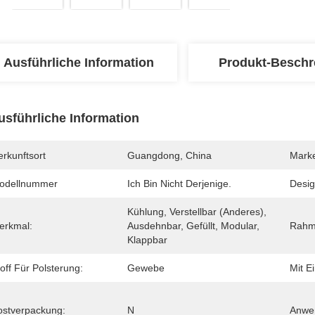
Ausführliche Information
Produkt-Beschr
usführliche Information
rkunftsort
Guangdong, China
Mark
odellnummer
Ich Bin Nicht Derjenige.
Design
Kühlung, Verstellbar (anderes), 
erkmal:
Ausdehnbar, Gefüllt, Modular, 
Rahm
Klappbar
off Für Polsterung:
Gewebe
Mit E
ostverpackung:
N
Anwe