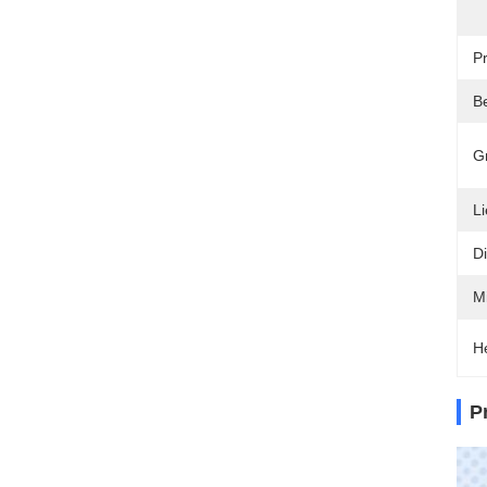
P
B
G
Li
Di
M
H
P