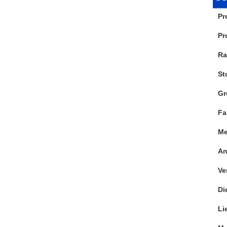
Pr
Pr
Ra
St
Gr
Fa
Me
A
Ve
Di
Li