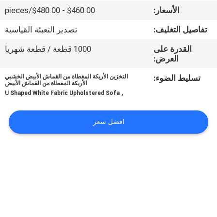
في
الأسعار:
$460.00 - $480.00/pieces
المعمل
تفاصيل التغليف:
تصدير التعبئة القياسية
القدرة على
1000 قطعة / قطعة شهريا
رقابة
العرض:
جودة
تسليط الضوء:
التخزين الأريكة المغطاة من القماش الأبيض الخشبي
الأريكة المغطاة من القماش الأبيض
,
U Shaped White Fabric Upholstered Sofa
اتصل
بنا
افضل سعر
أخبار
حالات
اطلب