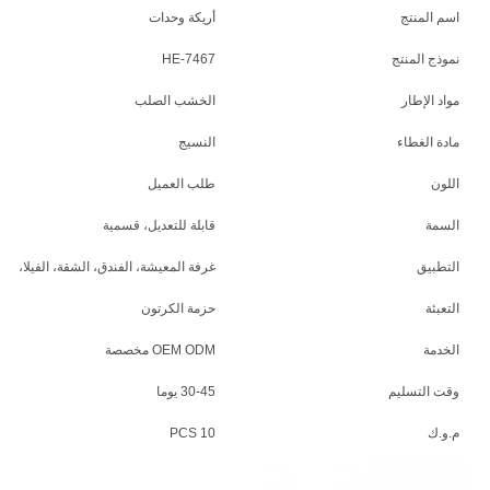
اسم المنتج
أريكة وحدات
نموذج المنتج
HE-7467
مواد الإطار
الخشب الصلب
مادة الغطاء
النسيج
اللون
طلب العميل
السمة
قابلة للتعديل، قسمية
التطبيق
غرفة المعيشة، الفندق، الشقة، الفيلا، ال
التعبئة
حزمة الكرتون
الخدمة
OEM ODM مخصصة
وقت التسليم
30-45 يوما
م.و.ك
10 PCS