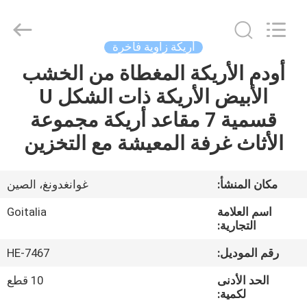
2026
Cara
Furniture
Limited.
All
أريكة زاوية فاخرة
Rights
Reserved.
أودم الأريكة المغطاة من الخشب
منزل
الأبيض الأريكة ذات الشكل U
منتجات
قسمية 7 مقاعد أريكة مجموعة
الأثاث غرفة المعيشة مع التخزين
أشرطة
فيديو
مكان المنشأ:
غوانغدونغ، الصين
اسم العلامة
Goitalia
معلومات
التجارية:
عنا
رقم الموديل:
HE-7467
الحد الأدنى
10 قطع
جولة
لكمية: