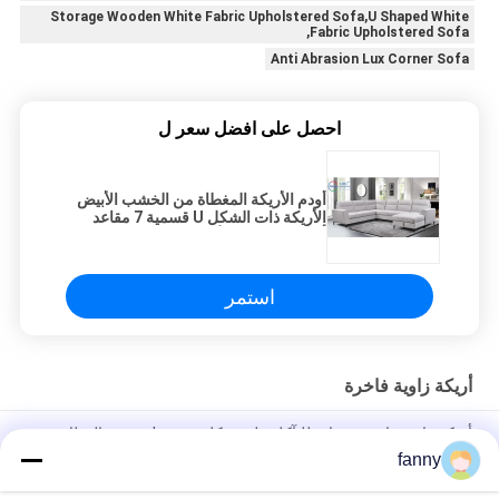
Storage Wooden White Fabric Upholstered Sofa,U Shaped White
Fabric Upholstered Sofa,
Anti Abrasion Lux Corner Sofa
احصل على افضل سعر ل
أودم الأريكة المغطاة من الخشب الأبيض
الأريكة ذات الشكل U قسمية 7 مقاعد
أريكة مجموعة الأثاث غرفة المعيشة مع
التخزين
استمر
أريكة زاوية فاخرة
أريكة زاوية فاخرة مضادة للتآكل على شكل حرف L متعددة الوظائف
وعملية
fanny
أرائك زاوية من القماش قابلة للطي قابلة للتنفس، نسيج مقاوم للتآكل