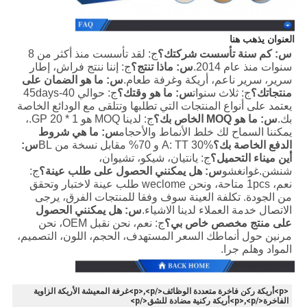
العنوان يذهب هنا
س: كم سنة تأسست شركتك؟
ج: لقد تأسست منذ أكثر من 8 
سنوات منذ عام 2014.
س: ماذا تنتج؟
ج: إننا ننتج فراش، إطار 
سرير، سرير ناعم، أريكة وغرفة طعام.
س: ما هو الضمان على 
منتجاتك؟
ج: ثلاث سنوات
س: ما هو وقتك؟
ج: حوالي 40-45days 
يعتمد على أنواع المنتجات التي تطلبها وتتلقى مع الودائع الخاصة 
بك.
س: ما هو MOQ الخاص بك؟
ج: لدينا MOQ هو 1 * 20 GP.، 
يمكننا السماح لك خلط الأنماط والأحجام
س: ما هي شروط 
الدفع الخاصة بك؟
A: TT 30% و 70% مقابل نسخة من BL
س: 
أين ميناء التحميل؟
ج: يانتيان، شيكو، تشيوان، 
شنشن.غوانغشو
س: هل يمكنني الحصول على طلب عينة؟
ج: 
نعم، 1pcs متاحة، ونحن weclome طلب عينة لاختبار وتحقق 
من الجودة. تكلفة العينة سوف وفقا للمنتجات الفرق، يرجى 
الاتصال خدمة العملاء لدينا الاشياء.
س: هل يمكنني الحصول 
على منتج مخصص خاص بي؟
ج: نعم، نحن نقبل OEM، نحن 
مرنين حول أنماطك السعر المستهدف، الحجم، اللون، التصميم، 
المواد وهلم جرا.
<p>أريكة ركن فاخرة متعددة الوظائف</p>,<p>غرفة المعيشة الأريكة الزاوية
الفاخرة</p>,<p>أريكة ركنية مضادة للشق</p>